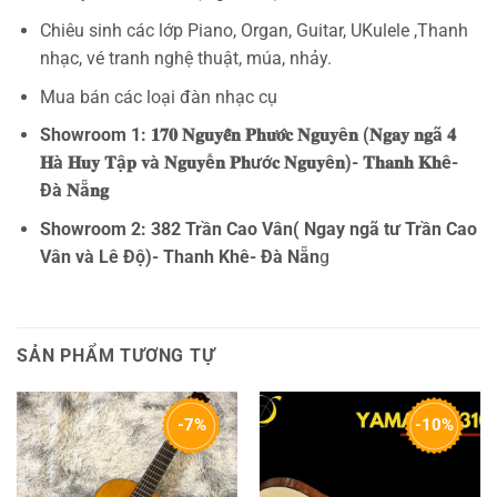
Chiêu sinh các lớp Piano, Organ, Guitar, UKulele ,Thanh
nhạc, vé tranh nghệ thuật, múa, nhảy.
Mua bán các loại đàn nhạc cụ
Showroom 1: 𝟏𝟕𝟎 𝐍𝐠𝐮𝐲𝐞̂̃𝐧 𝐏𝐡𝐮̛𝐨̛́𝐜 𝐍𝐠𝐮𝐲ê𝐧 (𝐍𝐠𝐚𝐲 𝐧𝐠ã 𝟒
𝐇à 𝐇𝐮𝐲 𝐓ậ𝐩 𝐯à 𝐍𝐠𝐮𝐲ễ𝐧 𝐏𝐡ướ𝐜 𝐍𝐠𝐮𝐲ê𝐧)- 𝐓𝐡𝐚𝐧𝐡 𝐊𝐡ê-
Đà 𝐍ẵ𝐧𝐠
Showroom 2: 382 Trần Cao Vân( Ngay ngã tư Trần Cao
Vân và Lê Độ)- Thanh Khê- Đà Nẵn
g
SẢN PHẨM TƯƠNG TỰ
-7%
-10%