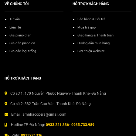
VỀ CHÚNG TÔI
HỖ TRỢ KHÁCH HÀNG
Tư vấn
Bảo hành & Đổi trả
Liên Hệ
Mua trả góp
Giá piano điện
Giao hàng & Thanh toán
Giá đàn piano cơ
Hướng dẫn mua hàng
Giá các loại trống
Giới thiệu website
HỖ TRỢ KHÁCH HÀNG
Cơ sở 1: 170 Nguyễn Phước Nguyên- Thanh Khê- Đà Nẵng
Cơ sở 2: 382 Trần Cao Vân- Thanh Khê- Đà Nẵng
Email: amnhacopera@gmail.com
Hotline TP. Đà Nẵng:
0933.221.336- 0935.733.989
Zalo:
0933221336