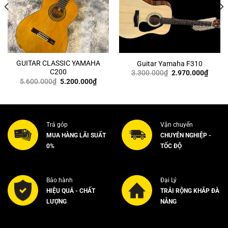
GUITAR CLASSIC YAMAHA
Guitar Yamaha F310
C200
Giá
Giá
3.300.000
₫
2.970.000
₫
gốc
hiện
Giá
Giá
5.600.000
₫
5.200.000
₫
là:
tại
gốc
hiện
3.300.000₫.
là:
là:
tại
0.000₫.
2.970
5.600.000₫.
là:
5.200.000₫.
Trả góp
Vận chuyển
MUA HÀNG LÃI SUẤT
CHUYÊN NGHIỆP -
0%
TỐC ĐỘ
Bảo hành
Đại Lý
HIỆU QUẢ - CHẤT
TRẢI RỘNG KHẮP ĐÀ
LƯỢNG
NẴNG