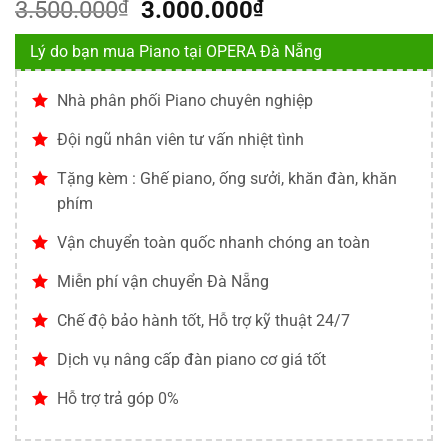
Giá
Giá
3.500.000
₫
3.000.000
₫
gốc
hiện
Lý do bạn mua Piano tại OPERA Đà Nẵng
là:
tại
3.500.000₫.
là:
Nhà phân phối Piano chuyên nghiệp
3.000.000₫.
Đội ngũ nhân viên tư vấn nhiệt tình
Tặng kèm : Ghế piano, ống sưởi, khăn đàn, khăn
phím
Vận chuyển toàn quốc nhanh chóng an toàn
Miễn phí vận chuyển Đà Nẵng
Chế độ bảo hành tốt, Hỗ trợ kỹ thuật 24/7
Dịch vụ nâng cấp đàn piano cơ giá tốt
Hỗ trợ trả góp 0%