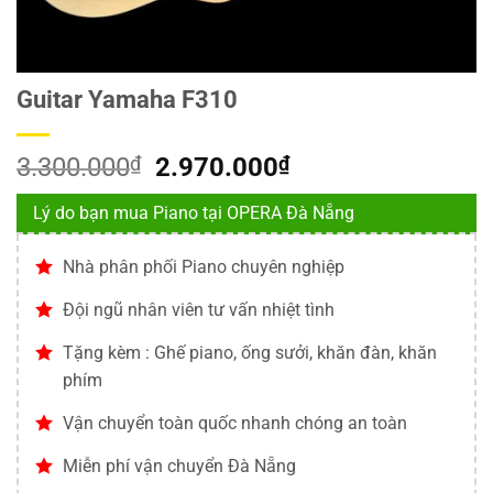
Guitar Yamaha F310
Giá
Giá
3.300.000
₫
2.970.000
₫
gốc
hiện
Lý do bạn mua Piano tại OPERA Đà Nẵng
là:
tại
3.300.000₫.
là:
Nhà phân phối Piano chuyên nghiệp
2.970.000₫.
Đội ngũ nhân viên tư vấn nhiệt tình
Tặng kèm : Ghế piano, ống sưởi, khăn đàn, khăn
phím
Vận chuyển toàn quốc nhanh chóng an toàn
Miễn phí vận chuyển Đà Nẵng