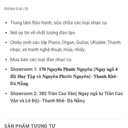
ĐÁNH GIÁ (0)
Trung tâm Bảo hành, sửa chữa các loại nhạc cụ
Nơi uy tín về chất lượng đào tạo
Chiêu sinh các lớp Piano, Organ, Guitar, UKulele ,Thanh
nhạc, vé tranh nghệ thuật, múa, nhảy.
Mua bán các loại đàn nhạc cụ
Showroom 1: 𝟏𝟕𝟎 𝐍𝐠𝐮𝐲𝐞̂̃𝐧 𝐏𝐡𝐮̛𝐨̛́𝐜 𝐍𝐠𝐮𝐲ê𝐧 (𝐍𝐠𝐚𝐲 𝐧𝐠ã 𝟒
𝐇à 𝐇𝐮𝐲 𝐓ậ𝐩 𝐯à 𝐍𝐠𝐮𝐲ễ𝐧 𝐏𝐡ướ𝐜 𝐍𝐠𝐮𝐲ê𝐧)- 𝐓𝐡𝐚𝐧𝐡 𝐊𝐡ê-
Đà 𝐍ẵ𝐧𝐠
Showroom 2: 382 Trần Cao Vân( Ngay ngã tư Trần Cao
Vân và Lê Độ)- Thanh Khê- Đà Nẵn
g
SẢN PHẨM TƯƠNG TỰ