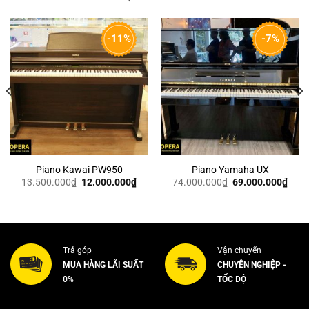
-11%
-7%
Piano Kawai PW950
Piano Yamaha UX
Giá
Giá
Giá
Giá
13.500.000
₫
12.000.000
₫
74.000.000
₫
69.000.000
₫
n
gốc
hiện
gốc
hiện
là:
tại
là:
tại
13.500.000₫.
là:
74.000.000₫.
là:
00.000₫.
12.000.000₫.
69.0
Trả góp
Vận chuyển
MUA HÀNG LÃI SUẤT
CHUYÊN NGHIỆP -
0%
TỐC ĐỘ