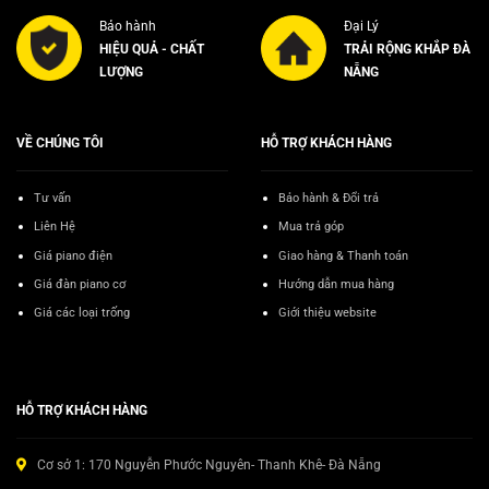
Bảo hành
Đại Lý
HIỆU QUẢ - CHẤT
TRẢI RỘNG KHẮP ĐÀ
LƯỢNG
NẴNG
VỀ CHÚNG TÔI
HỖ TRỢ KHÁCH HÀNG
Tư vấn
Bảo hành & Đổi trả
Liên Hệ
Mua trả góp
Giá piano điện
Giao hàng & Thanh toán
Giá đàn piano cơ
Hướng dẫn mua hàng
Giá các loại trống
Giới thiệu website
HỖ TRỢ KHÁCH HÀNG
Cơ sở 1: 170 Nguyễn Phước Nguyên- Thanh Khê- Đà Nẵng