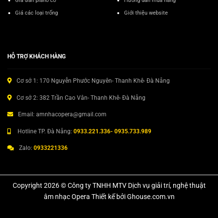
Giá đàn piano cơ
Hướng dẫn mua hàng
Giá các loại trống
Giới thiệu website
HỖ TRỢ KHÁCH HÀNG
Cơ sở 1: 170 Nguyễn Phước Nguyên- Thanh Khê- Đà Nẵng
Cơ sở 2: 382 Trần Cao Vân- Thanh Khê- Đà Nẵng
Email: amnhacopera@gmail.com
Hotline TP. Đà Nẵng:
0933.221.336- 0935.733.989
Zalo:
0933221336
Copyright 2026 © Công ty TNHH MTV Dịch vụ giải trí, nghệ thuật
âm nhạc Opera Thiết kế bởi Ghouse.com.vn