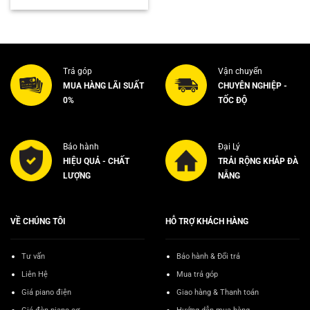
Trả góp
Vận chuyển
MUA HÀNG LÃI SUẤT
CHUYÊN NGHIỆP -
0%
TỐC ĐỘ
Bảo hành
Đại Lý
HIỆU QUẢ - CHẤT
TRẢI RỘNG KHẮP ĐÀ
LƯỢNG
NẴNG
VỀ CHÚNG TÔI
HỖ TRỢ KHÁCH HÀNG
Tư vấn
Bảo hành & Đổi trả
Liên Hệ
Mua trả góp
Giá piano điện
Giao hàng & Thanh toán