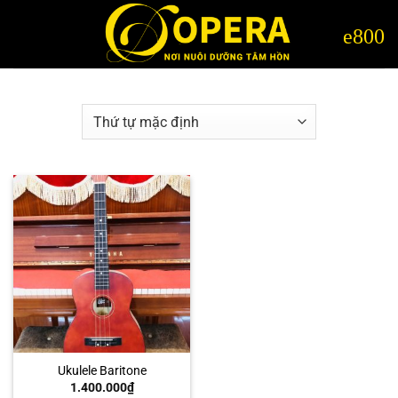
Bỏ
qua
nội
dung
Ukulele Baritone
1.400.000
₫