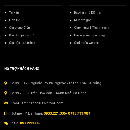
Tư vấn
Bảo hành & Đổi trả
Liên Hệ
Mua trả góp
Giá piano điện
Giao hàng & Thanh toán
Giá đàn piano cơ
Hướng dẫn mua hàng
Giá các loại trống
Giới thiệu website
HỖ TRỢ KHÁCH HÀNG
Cơ sở 1: 170 Nguyễn Phước Nguyên- Thanh Khê- Đà Nẵng
Cơ sở 2: 382 Trần Cao Vân- Thanh Khê- Đà Nẵng
Email: amnhacopera@gmail.com
Hotline TP. Đà Nẵng:
0933.221.336- 0935.733.989
Zalo:
0933221336