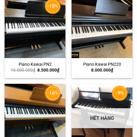
-15%
Piano Kawai PN2
Piano Kawai PN220
Giá
Giá
10.000.000
₫
8.500.000
₫
8.000.000
₫
gốc
hiện
là:
tại
10.000.000₫.
là:
8.500.000₫.
-10%
-9%
HẾT HÀNG