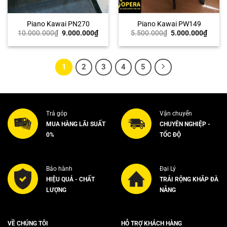
Piano Kawai PN270
Piano Kawai PW149
Giá
Giá
Giá
Giá
10.000.000
₫
9.000.000
₫
5.500.000
₫
5.000.000
₫
gốc
hiện
gốc
hiện
là:
tại
là:
tại
10.000.000₫.
là:
5.500.000₫.
là:
9.000.000₫.
5.000
1
2
3
4
5
Trả góp
Vận chuyển
MUA HÀNG LÃI SUẤT
CHUYÊN NGHIỆP -
0%
TỐC ĐỘ
Bảo hành
Đại Lý
HIỆU QUẢ - CHẤT
TRẢI RỘNG KHẮP ĐÀ
LƯỢNG
NẴNG
VỀ CHÚNG TÔI
HỖ TRỢ KHÁCH HÀNG