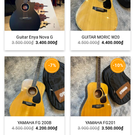
Guitar Enya Nova G
GUITAR MORIC W20
Giá
Giá
Giá
Giá
3.500.000
₫
3.400.000
₫
4.500.000
₫
4.400.000
₫
gốc
hiện
gốc
hiện
là:
tại
là:
tại
3.500.000₫.
là:
4.500.000₫.
là:
3.400.000₫.
4.400
-7%
-10%
YAMAHA FG 200B
YAMAHA FG201
Giá
Giá
Giá
Giá
4.500.000
₫
4.200.000
₫
3.900.000
₫
3.500.000
₫
gốc
hiện
gốc
hiện