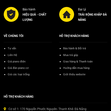
Bảo hành
Đại Lý
HIỆU QUẢ - CHẤT
TRẢI RỘNG KHẮP ĐÀ
LƯỢNG
NẴNG
VỀ CHÚNG TÔI
HỖ TRỢ KHÁCH HÀNG
Tư vấn
Bảo hành & Đổi trả
Liên Hệ
Mua trả góp
Giá piano điện
Giao hàng & Thanh toán
Giá đàn piano cơ
Hướng dẫn mua hàng
Giá các loại trống
Giới thiệu website
HỖ TRỢ KHÁCH HÀNG
Cơ sở 1: 170 Nguyễn Phước Nguyên- Thanh Khê- Đà Nẵng