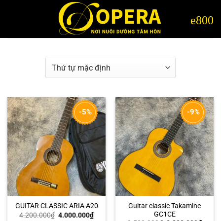
Bỏ
qua
nội
dung
-5%
-9%
Guitar classic Takamine
GUITAR CLASSIC ARIA A20
GC1CE
Giá
Giá
4.200.000
₫
4.000.000
₫
gốc
hiện