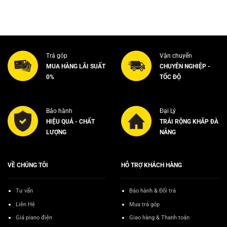
Trả góp
Vận chuyển
MUA HÀNG LÃI SUẤT
CHUYÊN NGHIỆP -
0%
TỐC ĐỘ
Bảo hành
Đại Lý
HIỆU QUẢ - CHẤT
TRẢI RỘNG KHẮP ĐÀ
LƯỢNG
NẴNG
VỀ CHÚNG TÔI
HỖ TRỢ KHÁCH HÀNG
Tư vấn
Bảo hành & Đổi trả
Liên Hệ
Mua trả góp
Giá piano điện
Giao hàng & Thanh toán