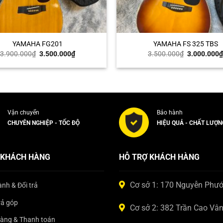
+
YAMAHA FG201
YAMAHA FS 325 TBS
Giá
Giá
Giá
3.900.000
₫
3.500.000
₫
3.500.000
₫
3.000.000
gốc
hiện
gốc
là:
tại
là:
3.900.000₫.
là:
3.500.000₫
3.500.000₫.
Vận chuyển
Bảo hành
CHUYÊN NGHIỆP - TỐC ĐỘ
HIỆU QUẢ - CHẤT LƯỢN
 KHÁCH HÀNG
HỖ TRỢ KHÁCH HÀNG
Cơ sở 1: 170 Nguyễn Phư
nh & Đổi trả
rả góp
Cơ sở 2: 382 Trần Cao Vâ
hàng & Thanh toán