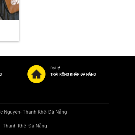
Giá
₫
hiện
tại
.
là:
3.000.000₫.
Đại Lý
G
TRẢI RỘNG KHẮP ĐÀ NẴNG
ớc Nguyên- Thanh Khê- Đà Nẵng
n- Thanh Khê- Đà Nẵng