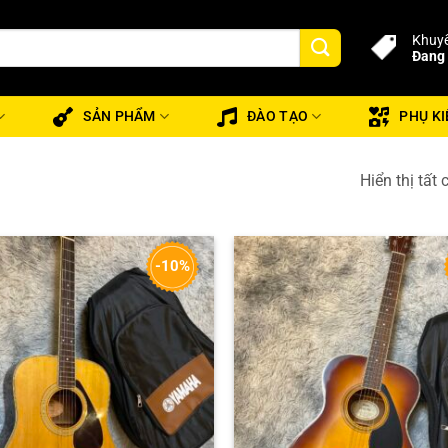
Khuyế
Đang 
SẢN PHẨM
ĐÀO TẠO
PHỤ KI
Hiển thị tất 
-10%