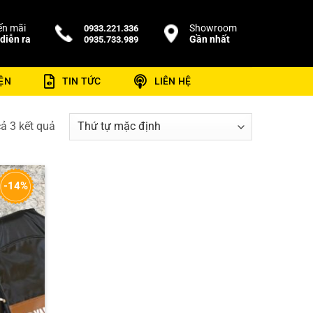
n mãi
Showroom
0933.221.336
diễn ra
Gần nhất
0935.733.989
ỆN
TIN TỨC
LIÊN HỆ
cả 3 kết quả
-14%