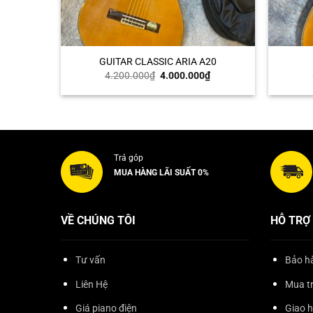
+
+
GUITAR CLASSIC ARIA A20
Giá
Giá
4.200.000
₫
4.000.000
₫
gốc
hiện
là:
tại
4.200.000₫.
là:
4.000.000₫.
Trả góp
MUA HÀNG LÃI SUẤT 0%
VỀ CHÚNG TÔI
HỖ TRỢ
Tư vấn
Bảo hà
Liên Hệ
Mua t
Giá piano điện
Giao 