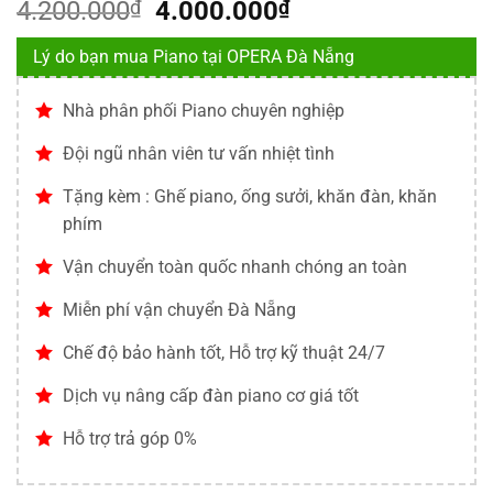
Giá
Giá
4.200.000
₫
4.000.000
₫
gốc
hiện
Lý do bạn mua Piano tại OPERA Đà Nẵng
là:
tại
4.200.000₫.
là:
Nhà phân phối Piano chuyên nghiệp
4.000.000₫.
Đội ngũ nhân viên tư vấn nhiệt tình
Tặng kèm : Ghế piano, ống sưởi, khăn đàn, khăn
phím
Vận chuyển toàn quốc nhanh chóng an toàn
Miễn phí vận chuyển Đà Nẵng
Chế độ bảo hành tốt, Hỗ trợ kỹ thuật 24/7
Dịch vụ nâng cấp đàn piano cơ giá tốt
Hỗ trợ trả góp 0%