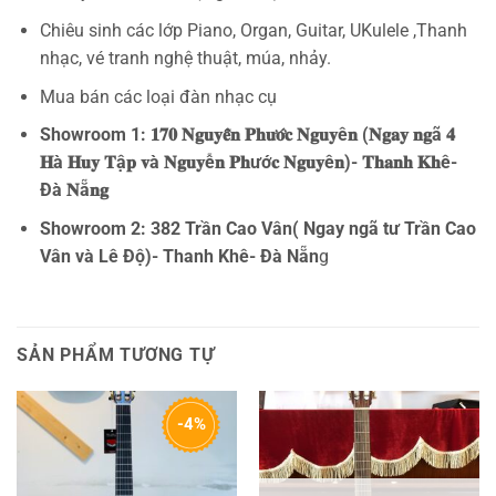
Chiêu sinh các lớp Piano, Organ, Guitar, UKulele ,Thanh
nhạc, vé tranh nghệ thuật, múa, nhảy.
Mua bán các loại đàn nhạc cụ
Showroom 1: 𝟏𝟕𝟎 𝐍𝐠𝐮𝐲𝐞̂̃𝐧 𝐏𝐡𝐮̛𝐨̛́𝐜 𝐍𝐠𝐮𝐲ê𝐧 (𝐍𝐠𝐚𝐲 𝐧𝐠ã 𝟒
𝐇à 𝐇𝐮𝐲 𝐓ậ𝐩 𝐯à 𝐍𝐠𝐮𝐲ễ𝐧 𝐏𝐡ướ𝐜 𝐍𝐠𝐮𝐲ê𝐧)- 𝐓𝐡𝐚𝐧𝐡 𝐊𝐡ê-
Đà 𝐍ẵ𝐧𝐠
Showroom 2: 382 Trần Cao Vân( Ngay ngã tư Trần Cao
Vân và Lê Độ)- Thanh Khê- Đà Nẵn
g
SẢN PHẨM TƯƠNG TỰ
-4%