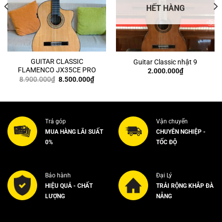
HẾT HÀNG
GUITAR CLASSIC
Guitar Classic nhật 9
FLAMENCO JX35CE PRO
2.000.000
₫
Giá
Giá
8.900.000
₫
8.500.000
₫
gốc
hiện
là:
tại
8.900.000₫.
là:
8.500.000₫.
Trả góp
Vận chuyển
MUA HÀNG LÃI SUẤT
CHUYÊN NGHIỆP -
0%
TỐC ĐỘ
Bảo hành
Đại Lý
HIỆU QUẢ - CHẤT
TRẢI RỘNG KHẮP ĐÀ
LƯỢNG
NẴNG