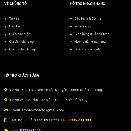
VỀ CHÚNG TÔI
HỖ TRỢ KHÁCH HÀNG
Tư vấn
Bảo hành & Đổi trả
Liên Hệ
Mua trả góp
Giá piano điện
Giao hàng & Thanh toán
Giá đàn piano cơ
Hướng dẫn mua hàng
Giá các loại trống
Giới thiệu website
HỖ TRỢ KHÁCH HÀNG
Cơ sở 1: 170 Nguyễn Phước Nguyên- Thanh Khê- Đà Nẵng
Cơ sở 2: 382 Trần Cao Vân- Thanh Khê- Đà Nẵng
Email: amnhacopera@gmail.com
Hotline TP. Đà Nẵng:
0933.221.336- 0935.733.989
Zalo:
0933221336