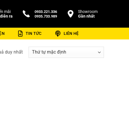
n mãi
Showroom
0933.221.336
diễn ra
Gần nhất
0935.733.989
ỆN
TIN TỨC
LIÊN HỆ
quả duy nhất