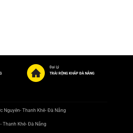
Đại Lý
G
TRẢI RỘNG KHẮP ĐÀ NẴNG
ớc Nguyên- Thanh Khê- Đà Nẵng
n- Thanh Khê- Đà Nẵng