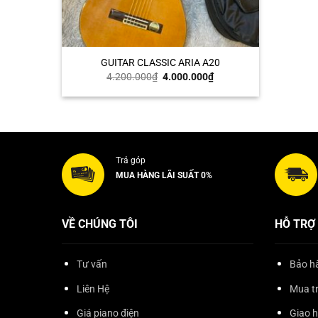
+
GUITAR CLASSIC ARIA A20
Giá
Giá
4.200.000
₫
4.000.000
₫
gốc
hiện
là:
tại
4.200.000₫.
là:
4.000.000₫.
Trả góp
MUA HÀNG LÃI SUẤT 0%
VỀ CHÚNG TÔI
HỖ TRỢ
Tư vấn
Bảo hà
Liên Hệ
Mua t
Giá piano điện
Giao 