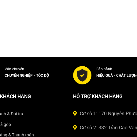
Vận chuyển
Bảo hành
CHUYÊN NGHIỆP - TỐC ĐỘ
HIỆU QUẢ - CHẤT LƯỢN
 KHÁCH HÀNG
HỖ TRỢ KHÁCH HÀNG
Cơ sở 1: 170 Nguyễn Phư
nh & Đổi trả
rả góp
Cơ sở 2: 382 Trần Cao Vâ
hàng & Thanh toán