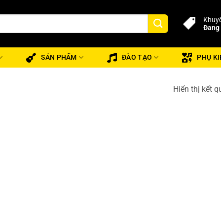
Khuyế
Đang 
SẢN PHẨM
ĐÀO TẠO
PHỤ KI
Hiển thị kết 