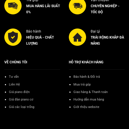
Trả góp
Vận chuyển
MUA HÀNG LÃI SUẤT
CHUYÊN NGHIỆP -
0%
TỐC ĐỘ
Bảo hành
Đại Lý
HIỆU QUẢ - CHẤT
TRẢI RỘNG KHẮP ĐÀ
LƯỢNG
NẴNG
VỀ CHÚNG TÔI
HỖ TRỢ KHÁCH HÀNG
Tư vấn
Bảo hành & Đổi trả
Liên Hệ
Mua trả góp
Giá piano điện
Giao hàng & Thanh toán
Giá đàn piano cơ
Hướng dẫn mua hàng
Giá các loại trống
Giới thiệu website