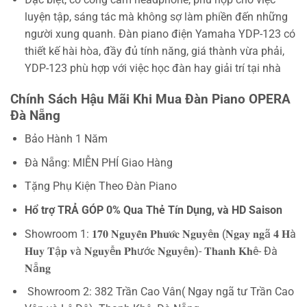
luyện tập, sáng tác mà không sợ làm phiền đến những
người xung quanh. Đàn piano điện Yamaha YDP-123 có
thiết kế hài hòa, đầy đủ tính năng, giá thành vừa phải,
YDP-123 phù hợp với việc học đàn hay giải trí tại nhà
Chính Sách Hậu Mãi Khi Mua Đàn Piano OPERA
Đà Nẵng
Bảo Hành 1 Năm
Đà Nẵng: MIỄN PHÍ Giao Hàng
Tặng Phụ Kiện Theo Đàn Piano
Hổ trợ TRẢ GÓP 0% Qua Thẻ Tín Dụng, và HD Saison
Showroom 1: 𝟏𝟕𝟎 𝐍𝐠𝐮𝐲𝐞̂̃𝐧 𝐏𝐡𝐮̛𝐨̛́𝐜 𝐍𝐠𝐮𝐲ê𝐧 (𝐍𝐠𝐚𝐲 𝐧𝐠ã 𝟒 𝐇à
𝐇𝐮𝐲 𝐓ậ𝐩 𝐯à 𝐍𝐠𝐮𝐲ễ𝐧 𝐏𝐡ướ𝐜 𝐍𝐠𝐮𝐲ê𝐧)- 𝐓𝐡𝐚𝐧𝐡 𝐊𝐡ê- Đà
𝐍ẵ𝐧𝐠
Showroom 2: 382 Trần Cao Vân( Ngay ngã tư Trần Cao