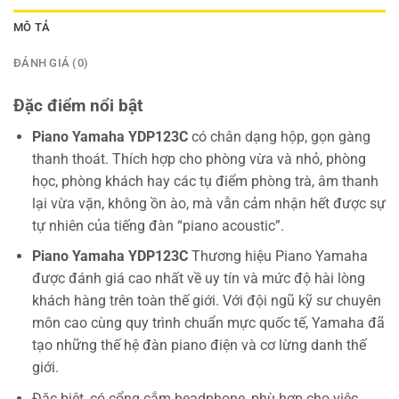
MÔ TẢ
ĐÁNH GIÁ (0)
Đặc điểm nổi bật
Piano Yamaha YDP123C
có chân dạng hộp, gọn gàng
thanh thoát. Thích hợp cho phòng vừa và nhỏ, phòng
học, phòng khách hay các tụ điểm phòng trà, âm thanh
lại vừa vặn, không ồn ào, mà vẫn cảm nhận hết được sự
tự nhiên của tiếng đàn “piano acoustic”.
Piano Yamaha YDP123C
Thương hiệu Piano Yamaha
được đánh giá cao nhất về uy tín và mức độ hài lòng
khách hàng trên toàn thế giới. Với đội ngũ kỹ sư chuyên
môn cao cùng quy trình chuẩn mực quốc tế, Yamaha đã
tạo những thế hệ đàn piano điện và cơ lừng danh thế
giới.
Đặc biệt, có cổng cắm headphone, phù hợp cho việc