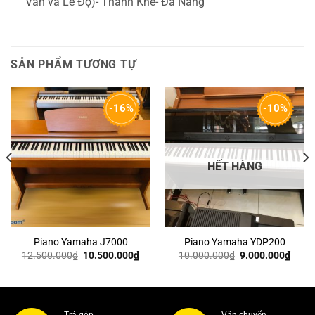
Vân và Lê Độ)- Thanh Khê- Đà Nẵng
SẢN PHẨM TƯƠNG TỰ
-16%
-10%
HẾT HÀNG
Piano Yamaha J7000
Piano Yamaha YDP200
Giá
Giá
Giá
Giá
12.500.000
₫
10.500.000
₫
10.000.000
₫
9.000.000
₫
n
gốc
hiện
gốc
hiện
là:
tại
là:
tại
12.500.000₫.
là:
10.000.000₫.
là:
000.000₫.
10.500.000₫.
9.000