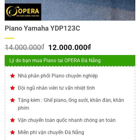
Piano Yamaha YDP123C
Giá
Giá
14.000.000
₫
12.000.000
₫
gốc
hiện
Lý do bạn mua Piano tại OPERA Đà Nẵng
là:
tại
14.000.000₫.
là:
Nhà phân phối Piano chuyên nghiệp
12.000.000₫.
Đội ngũ nhân viên tư vấn nhiệt tình
Tặng kèm : Ghế piano, ống sưởi, khăn đàn, khăn
phím
Vận chuyển toàn quốc nhanh chóng an toàn
Miễn phí vận chuyển Đà Nẵng