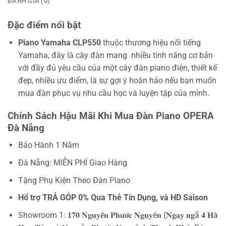
ĐÁNH GIÁ (0)
Đặc điểm nổi bật
Piano Yamaha CLP550
thuộc thương hiệu nổi tiếng
Yamaha, đây là cây đàn mang nhiều tính năng cơ bản
với đầy đủ yêu cầu của một cây đàn piano điện, thiết kế
đẹp, nhiều ưu điểm, là sự gợi ý hoàn hảo nếu bạn muốn
mua đàn phục vụ nhu cầu học và luyện tập của mình.
Chính Sách Hậu Mãi Khi Mua Đàn Piano OPERA
Đà Nẵng
Bảo Hành 1 Năm
Đà Nẵng: MIỄN PHÍ Giao Hàng
Tặng Phụ Kiện Theo Đàn Piano
Hổ trợ TRẢ GÓP 0% Qua Thẻ Tín Dụng, và HD Saison
Showroom 1: 𝟏𝟕𝟎 𝐍𝐠𝐮𝐲𝐞̂̃𝐧 𝐏𝐡𝐮̛𝐨̛́𝐜 𝐍𝐠𝐮𝐲ê𝐧 (𝐍𝐠𝐚𝐲 𝐧𝐠ã 𝟒 𝐇à