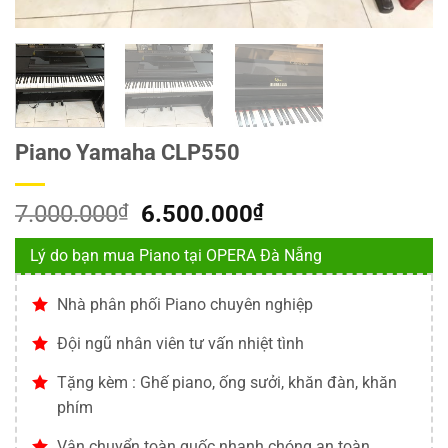
Piano Yamaha CLP550
Giá
Giá
7.000.000
₫
6.500.000
₫
gốc
hiện
Lý do bạn mua Piano tại OPERA Đà Nẵng
là:
tại
7.000.000₫.
là:
Nhà phân phối Piano chuyên nghiệp
6.500.000₫.
Đội ngũ nhân viên tư vấn nhiệt tình
Tặng kèm : Ghế piano, ống sưởi, khăn đàn, khăn
phím
Vận chuyển toàn quốc nhanh chóng an toàn