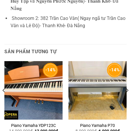
𝐇𝐮𝐲 𝐓ậ𝐩 𝐯à 𝐍𝐠𝐮𝐲ễ𝐧 𝐏𝐡ướ𝐜 𝐍𝐠𝐮𝐲ê𝐧)- 𝐓𝐡𝐚𝐧𝐡 𝐊𝐡ê- Đà
𝐍ẵ𝐧𝐠
Showroom 2: 382 Trần Cao Vân( Ngay ngã tư Trần Cao
Vân và Lê Độ)- Thanh Khê- Đà Nẵng
SẢN PHẨM TƯƠNG TỰ
-14%
-14%
Piano Yamaha YDP123C
Piano Yamaha P70
Giá
Giá
Giá
Giá
14.000.000
₫
12.000.000
₫
8.000.000
₫
6.900.000
₫