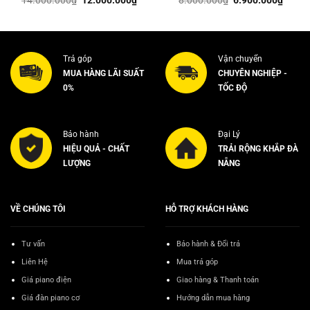
gốc
hiện
gốc
hiện
là:
tại
là:
tại
14.000.000₫.
là:
8.000.000₫.
là:
0.000₫.
12.000.000₫.
6.900
Trả góp
Vận chuyển
MUA HÀNG LÃI SUẤT
CHUYÊN NGHIỆP -
0%
TỐC ĐỘ
Bảo hành
Đại Lý
HIỆU QUẢ - CHẤT
TRẢI RỘNG KHẮP ĐÀ
LƯỢNG
NẴNG
VỀ CHÚNG TÔI
HỖ TRỢ KHÁCH HÀNG
Tư vấn
Bảo hành & Đổi trả
Liên Hệ
Mua trả góp
Giá piano điện
Giao hàng & Thanh toán
Giá đàn piano cơ
Hướng dẫn mua hàng