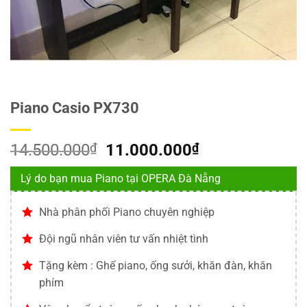
Piano Casio PX730
Giá
Giá
14.500.000
₫
11.000.000
₫
gốc
hiện
Lý do bạn mua Piano tại OPERA Đà Nẵng
là:
tại
14.500.000₫.
là:
Nhà phân phối Piano chuyên nghiệp
11.000.000₫.
Đội ngũ nhân viên tư vấn nhiệt tình
Tặng kèm : Ghế piano, ống sưởi, khăn đàn, khăn
phím