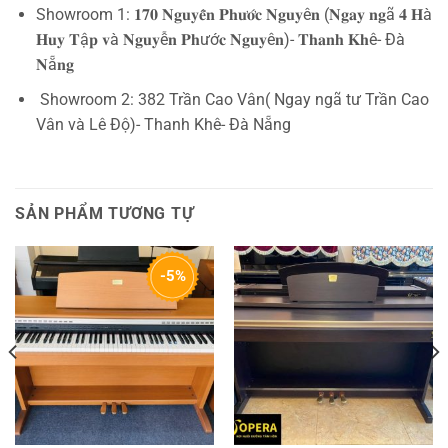
Showroom 1: 𝟏𝟕𝟎 𝐍𝐠𝐮𝐲𝐞̂̃𝐧 𝐏𝐡𝐮̛𝐨̛́𝐜 𝐍𝐠𝐮𝐲ê𝐧 (𝐍𝐠𝐚𝐲 𝐧𝐠ã 𝟒 𝐇à
𝐇𝐮𝐲 𝐓ậ𝐩 𝐯à 𝐍𝐠𝐮𝐲ễ𝐧 𝐏𝐡ướ𝐜 𝐍𝐠𝐮𝐲ê𝐧)- 𝐓𝐡𝐚𝐧𝐡 𝐊𝐡ê- Đà
𝐍ẵ𝐧𝐠
Showroom 2: 382 Trần Cao Vân( Ngay ngã tư Trần Cao
Vân và Lê Độ)- Thanh Khê- Đà Nẵng
SẢN PHẨM TƯƠNG TỰ
-5%