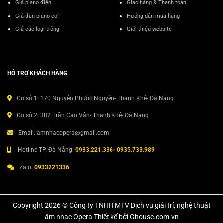
Giá piano điện
Giao hàng & Thanh toán
Giá đàn piano cơ
Hướng dẫn mua hàng
Giá các loại trống
Giới thiệu website
HỖ TRỢ KHÁCH HÀNG
Cơ sở 1: 170 Nguyễn Phước Nguyên- Thanh Khê- Đà Nẵng
Cơ sở 2: 382 Trần Cao Vân- Thanh Khê- Đà Nẵng
Email: amnhacopera@gmail.com
Hotline TP. Đà Nẵng:
0933.221.336- 0935.733.989
Zalo:
0933221336
Copyright 2026 © Công ty TNHH MTV Dịch vụ giải trí, nghệ thuật
âm nhạc Opera Thiết kế bởi Ghouse.com.vn