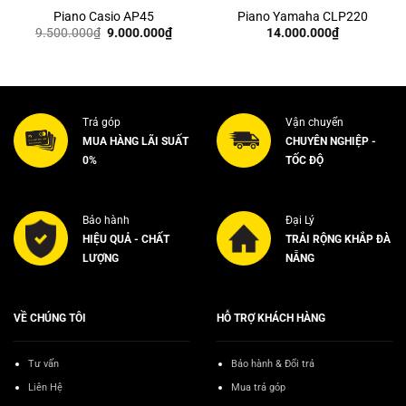
Piano Casio AP45
Piano Yamaha CLP220
Giá
Giá
9.500.000
₫
9.000.000
₫
14.000.000
₫
gốc
hiện
là:
tại
9.500.000₫.
là:
0.000₫.
9.000.000₫.
Trả góp
Vận chuyển
MUA HÀNG LÃI SUẤT
CHUYÊN NGHIỆP -
0%
TỐC ĐỘ
Bảo hành
Đại Lý
HIỆU QUẢ - CHẤT
TRẢI RỘNG KHẮP ĐÀ
LƯỢNG
NẴNG
VỀ CHÚNG TÔI
HỖ TRỢ KHÁCH HÀNG
Tư vấn
Bảo hành & Đổi trả
Liên Hệ
Mua trả góp