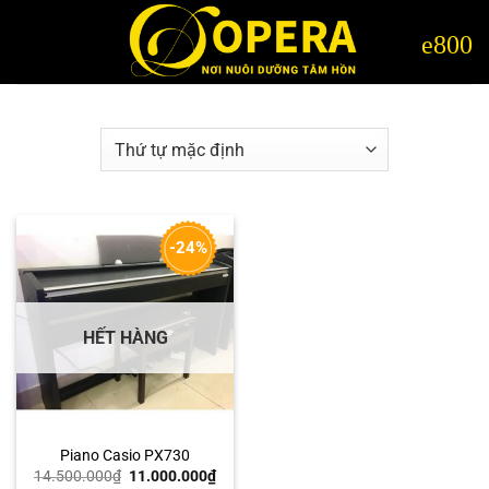
Bỏ
qua
nội
dung
-24%
HẾT HÀNG
Piano Casio PX730
Giá
Giá
14.500.000
₫
11.000.000
₫
gốc
hiện