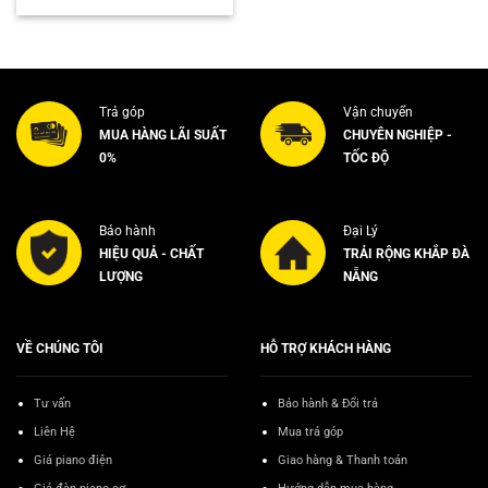
là:
tại
14.500.000₫.
là:
11.000.000₫.
Trả góp
Vận chuyển
MUA HÀNG LÃI SUẤT
CHUYÊN NGHIỆP -
0%
TỐC ĐỘ
Bảo hành
Đại Lý
HIỆU QUẢ - CHẤT
TRẢI RỘNG KHẮP ĐÀ
LƯỢNG
NẴNG
VỀ CHÚNG TÔI
HỖ TRỢ KHÁCH HÀNG
Tư vấn
Bảo hành & Đổi trả
Liên Hệ
Mua trả góp
Giá piano điện
Giao hàng & Thanh toán