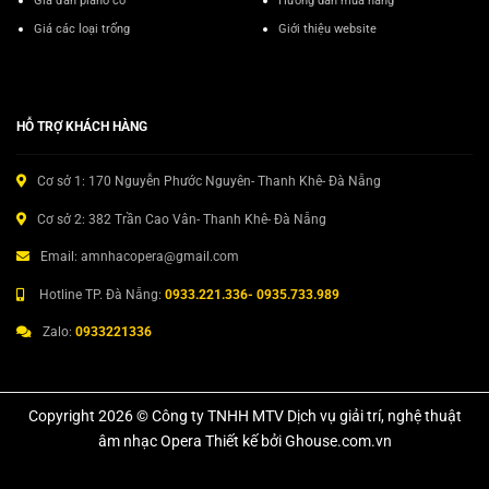
Giá đàn piano cơ
Hướng dẫn mua hàng
Giá các loại trống
Giới thiệu website
HỖ TRỢ KHÁCH HÀNG
Cơ sở 1: 170 Nguyễn Phước Nguyên- Thanh Khê- Đà Nẵng
Cơ sở 2: 382 Trần Cao Vân- Thanh Khê- Đà Nẵng
Email: amnhacopera@gmail.com
Hotline TP. Đà Nẵng:
0933.221.336- 0935.733.989
Zalo:
0933221336
Copyright 2026 © Công ty TNHH MTV Dịch vụ giải trí, nghệ thuật
âm nhạc Opera Thiết kế bởi Ghouse.com.vn