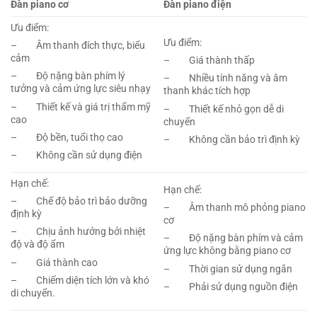
Đàn piano cơ
Đàn piano điện
Ưu điểm:
Ưu điểm:
– Âm thanh đích thực, biểu
cảm
– Giá thành thấp
– Độ nặng bàn phím lý
– Nhiều tính năng và âm
tưởng và cảm ứng lực siêu nhạy
thanh khác tích hợp
– Thiết kế và giá trị thẩm mỹ
– Thiết kế nhỏ gọn dễ di
cao
chuyển
– Độ bền, tuổi thọ cao
– Không cần bảo trì định kỳ
– Không cần sử dụng điện
Hạn chế:
Hạn chế:
– Chế độ bảo trì bảo dưỡng
– Âm thanh mô phỏng piano
định kỳ
cơ
– Chịu ảnh hưởng bởi nhiệt
– Độ nặng bàn phím và cảm
độ và độ ẩm
ứng lực không bằng piano cơ
– Giá thành cao
– Thời gian sử dụng ngắn
– Chiếm diện tích lớn và khó
– Phải sử dụng nguồn điện
di chuyển.