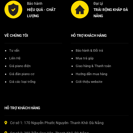
Bảo hành
Đại Lý
HIỆU QUẢ - CHẤT
TRẢI RỘNG KHẮP ĐÀ
LƯỢNG
NẴNG
VỀ CHÚNG TÔI
HỖ TRỢ KHÁCH HÀNG
Tư vấn
Bảo hành & Đổi trả
Liên Hệ
Mua trả góp
Giá piano điện
Giao hàng & Thanh toán
Giá đàn piano cơ
Hướng dẫn mua hàng
Giá các loại trống
Giới thiệu website
HỖ TRỢ KHÁCH HÀNG
Cơ sở 1: 170 Nguyễn Phước Nguyên- Thanh Khê- Đà Nẵng