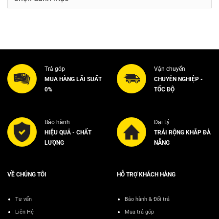
mục
Trả góp
Vận chuyển
MUA HÀNG LÃI SUẤT
CHUYÊN NGHIỆP -
0%
TỐC ĐỘ
Bảo hành
Đại Lý
HIỆU QUẢ - CHẤT
TRẢI RỘNG KHẮP ĐÀ
LƯỢNG
NẴNG
VỀ CHÚNG TÔI
HỖ TRỢ KHÁCH HÀNG
Tư vấn
Bảo hành & Đổi trả
Liên Hệ
Mua trả góp