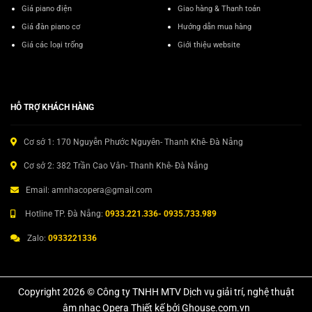
Giá piano điện
Giao hàng & Thanh toán
Giá đàn piano cơ
Hướng dẫn mua hàng
Giá các loại trống
Giới thiệu website
HỖ TRỢ KHÁCH HÀNG
Cơ sở 1: 170 Nguyễn Phước Nguyên- Thanh Khê- Đà Nẵng
Cơ sở 2: 382 Trần Cao Vân- Thanh Khê- Đà Nẵng
Email: amnhacopera@gmail.com
Hotline TP. Đà Nẵng:
0933.221.336- 0935.733.989
Zalo:
0933221336
Copyright 2026 © Công ty TNHH MTV Dịch vụ giải trí, nghệ thuật
âm nhạc Opera Thiết kế bởi Ghouse.com.vn