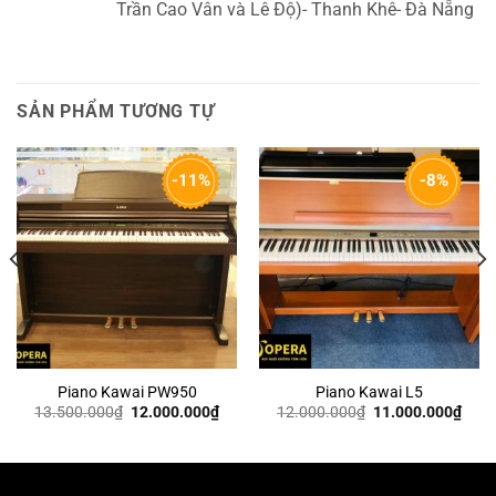
Trần Cao Vân và Lê Độ)- Thanh Khê- Đà Nẵng
SẢN PHẨM TƯƠNG TỰ
-11%
-8%
Piano Kawai PW950
Piano Kawai L5
Giá
Giá
Giá
Giá
13.500.000
₫
12.000.000
₫
12.000.000
₫
11.000.000
₫
n
gốc
hiện
gốc
hiện
là:
tại
là:
tại
13.500.000₫.
là:
12.000.000₫.
là:
500.000₫.
12.000.000₫.
11.0