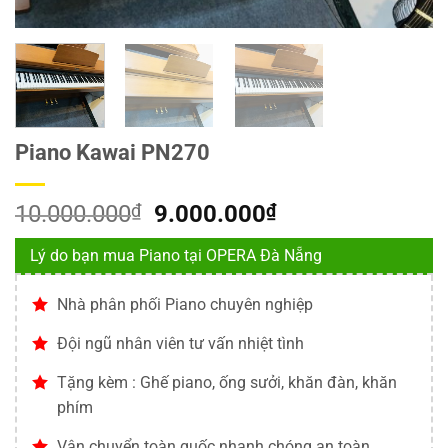
Piano Kawai PN270
Giá
Giá
10.000.000
₫
9.000.000
₫
gốc
hiện
Lý do bạn mua Piano tại OPERA Đà Nẵng
là:
tại
10.000.000₫.
là:
Nhà phân phối Piano chuyên nghiệp
9.000.000₫.
Đội ngũ nhân viên tư vấn nhiệt tình
Tặng kèm : Ghế piano, ống sưởi, khăn đàn, khăn
phím
Vận chuyển toàn quốc nhanh chóng an toàn