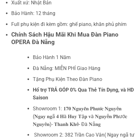
Xuất xứ: Nhật Bản
Bảo Hành: 12 tháng
Full phụ kiện đi kèm gồm: ghế piano, khăn phủ phím
Chính Sách Hậu Mãi Khi Mua Đàn Piano
OPERA Đà Nẵng
Bảo Hành 1 Năm
Đà Nẵng: MIỄN PHÍ Giao Hàng
Tặng Phụ Kiện Theo Đàn Piano
Hổ trợ TRẢ GÓP 0% Qua Thẻ Tín Dụng, và HD
Saison
Showroom 1: 𝟏𝟕𝟎 𝐍𝐠𝐮𝐲𝐞̂̃𝐧 𝐏𝐡𝐮̛𝐨̛́𝐜 𝐍𝐠𝐮𝐲ê𝐧
(𝐍𝐠𝐚𝐲 𝐧𝐠ã 𝟒 𝐇à 𝐇𝐮𝐲 𝐓ậ𝐩 𝐯à 𝐍𝐠𝐮𝐲ễ𝐧 𝐏𝐡ướ𝐜
𝐍𝐠𝐮𝐲ê𝐧)- 𝐓𝐡𝐚𝐧𝐡 𝐊𝐡ê- Đà 𝐍ẵ𝐧𝐠
Showroom 2: 382 Trần Cao Vân( Ngay ngã tư