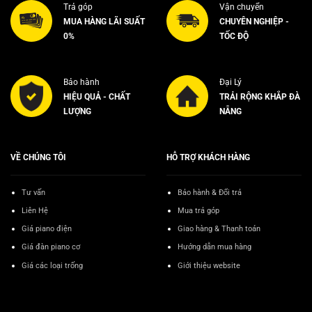
Trả góp
Vận chuyển
MUA HÀNG LÃI SUẤT
CHUYÊN NGHIỆP -
0%
TỐC ĐỘ
Bảo hành
Đại Lý
HIỆU QUẢ - CHẤT
TRẢI RỘNG KHẮP ĐÀ
LƯỢNG
NẴNG
VỀ CHÚNG TÔI
HỖ TRỢ KHÁCH HÀNG
Tư vấn
Bảo hành & Đổi trả
Liên Hệ
Mua trả góp
Giá piano điện
Giao hàng & Thanh toán
Giá đàn piano cơ
Hướng dẫn mua hàng
Giá các loại trống
Giới thiệu website