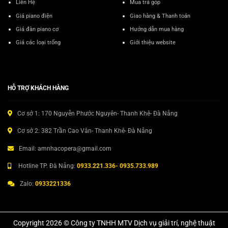
Liên Hệ
Mua trả góp
Giá piano điện
Giao hàng & Thanh toán
Giá đàn piano cơ
Hướng dẫn mua hàng
Giá các loại trống
Giới thiệu website
HỖ TRỢ KHÁCH HÀNG
Cơ sở 1: 170 Nguyễn Phước Nguyên- Thanh Khê- Đà Nẵng
Cơ sở 2: 382 Trần Cao Vân- Thanh Khê- Đà Nẵng
Email: amnhacopera@gmail.com
Hotline TP. Đà Nẵng:
0933.221.336- 0935.733.989
Zalo:
0933221336
Copyright 2026 © Công ty TNHH MTV Dịch vụ giải trí, nghệ thuật