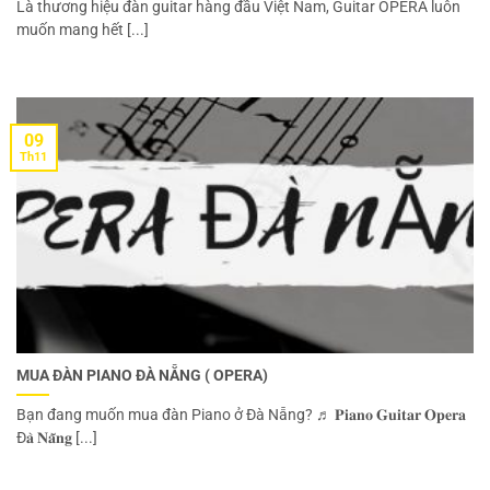
Là thương hiệu đàn guitar hàng đầu Việt Nam, Guitar OPERA luôn
muốn mang hết [...]
09
Th11
MUA ĐÀN PIANO ĐÀ NẴNG ( OPERA)
Bạn đang muốn mua đàn Piano ở Đà Nẵng? ♬ 𝐏𝐢𝐚𝐧𝐨 𝐆𝐮𝐢𝐭𝐚𝐫 𝐎𝐩𝐞𝐫𝐚
Đ𝐚̀ 𝐍𝐚̆̃𝐧𝐠 [...]