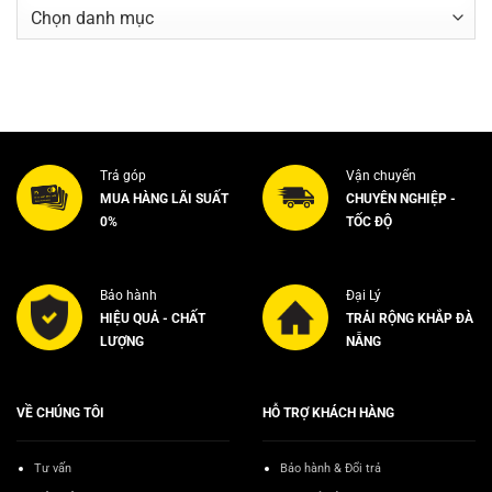
Danh
mục
Trả góp
Vận chuyển
MUA HÀNG LÃI SUẤT
CHUYÊN NGHIỆP -
0%
TỐC ĐỘ
Bảo hành
Đại Lý
HIỆU QUẢ - CHẤT
TRẢI RỘNG KHẮP ĐÀ
LƯỢNG
NẴNG
VỀ CHÚNG TÔI
HỖ TRỢ KHÁCH HÀNG
Tư vấn
Bảo hành & Đổi trả