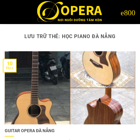
Bỏ
qua
nội
dung
LƯU TRỮ THẺ:
HỌC PIANO ĐÀ NẴNG
10
Th11
GUITAR OPERA ĐÀ NẴNG