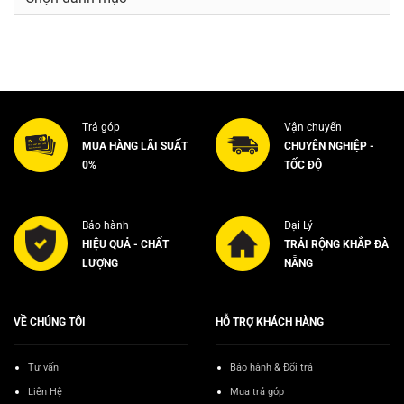
mục
Trả góp
Vận chuyển
MUA HÀNG LÃI SUẤT
CHUYÊN NGHIỆP -
0%
TỐC ĐỘ
Bảo hành
Đại Lý
HIỆU QUẢ - CHẤT
TRẢI RỘNG KHẮP ĐÀ
LƯỢNG
NẴNG
VỀ CHÚNG TÔI
HỖ TRỢ KHÁCH HÀNG
Tư vấn
Bảo hành & Đổi trả
Liên Hệ
Mua trả góp