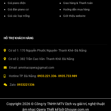
Giá piano điện
Giao hàng & Thanh toán
Giá đàn piano cơ
Hướng dẫn mua hàng
Giá các loại trống
Giới thiệu website
HỖ TRỢ KHÁCH HÀNG
Cơ sở 1: 170 Nguyễn Phước Nguyên- Thanh Khê- Đà Nẵng
Cơ sở 2: 382 Trần Cao Vân- Thanh Khê- Đà Nẵng
Email: amnhacopera@gmail.com
Hotline TP. Đà Nẵng:
0933.221.336- 0935.733.989
Zalo:
0933221336
Copyright 2026 © Công ty TNHH MTV Dịch vụ giải trí, nghệ thuật
âm nhạc Opera Thiết kế bởi Ghouse.com.vn