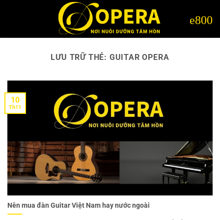
Bỏ
qua
nội
dung
LƯU TRỮ THẺ:
GUITAR OPERA
10
Th11
Nên mua đàn Guitar Việt Nam hay nước ngoài