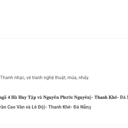
 ,Thanh nhạc, vé tranh nghệ thuật, múa, nhảy.
𝐲 𝐧𝐠ã 𝟒 𝐇à 𝐇𝐮𝐲 𝐓ậ𝐩 𝐯à 𝐍𝐠𝐮𝐲ễ𝐧 𝐏𝐡ướ𝐜 𝐍𝐠𝐮𝐲ê𝐧)- 𝐓𝐡𝐚𝐧𝐡 𝐊𝐡ê- Đà 
rần Cao Vân và Lê Độ)- Thanh Khê- Đà Nẵn
g