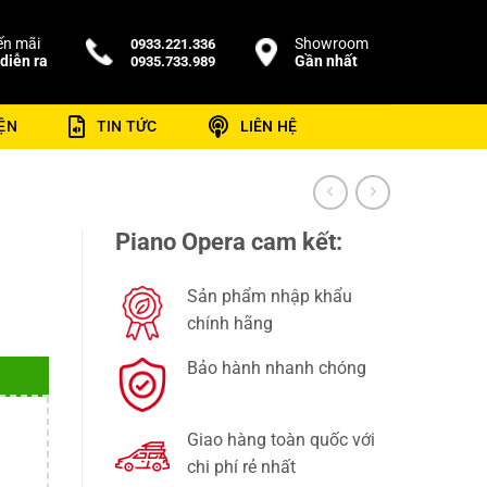
n mãi
Showroom
0933.221.336
diễn ra
Gần nhất
0935.733.989
ỆN
TIN TỨC
LIÊN HỆ
Piano Opera cam kết:
Sản phẩm nhập khẩu
chính hãng
Bảo hành nhanh chóng
Giao hàng toàn quốc với
chi phí rẻ nhất