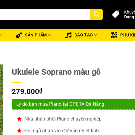
Khuyế
Đang 
SẢN PHẨM
ĐÀO TẠO
PHỤ KI
Ukulele Soprano màu gỗ
279.000
₫
Lý do bạn mua Piano tại OPERA Đà Nẵng
Nhà phân phối Piano chuyên nghiệp
Đội ngũ nhân viên tư vấn nhiệt tình