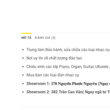
MÔ TẢ
ĐÁNH GIÁ (0)
Trung tâm Bảo hành, sửa chữa các loại nhạc cụ
Nơi uy tín về chất lượng đào tạo
Chiêu sinh các lớp Piano, Organ, Guitar, UKulele
Mua bán các loại đàn nhạc cụ
Showroom 1: 𝟏𝟕𝟎 𝐍𝐠𝐮𝐲𝐞̂̃𝐧 𝐏𝐡𝐮̛𝐨̛́𝐜 𝐍𝐠𝐮𝐲ê𝐧 (𝐍𝐠𝐚
Showroom 2: 382 Trần Cao Vân( Ngay ngã tư T