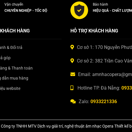
Vận chuyển
Bảo hành
CHUYÊN NGHIỆP - TỐC ĐỘ
HIỆU QUẢ - CHẤT LƯỢN
 KHÁCH HÀNG
HỖ TRỢ KHÁCH HÀNG
Cơ sở 1: 170 Nguyễn Phư
nh & Đổi trả
rả góp
Cơ sở 2: 382 Trần Cao Vâ
hàng & Thanh toán
Email: amnhacopera@gm
 dẫn mua hàng
Hotline TP. Đà Nẵng:
0933
hiệu website
Zalo:
0933221336
Công ty TNHH MTV Dịch vụ giải trí, nghệ thuật âm nhạc Opera Thiết kế