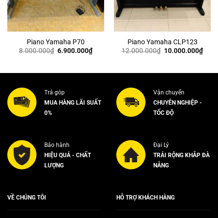
Piano Yamaha P70
Piano Yamaha CLP123
Giá
Giá
Giá
Giá
8.000.000
₫
6.900.000
₫
12.000.000
₫
10.000.000
₫
gốc
hiện
gốc
hiện
là:
tại
là:
tại
8.000.000₫.
là:
12.000.000₫.
là:
0.000₫.
6.900.000₫.
10.0
Trả góp
Vận chuyển
MUA HÀNG LÃI SUẤT
CHUYÊN NGHIỆP -
0%
TỐC ĐỘ
Bảo hành
Đại Lý
HIỆU QUẢ - CHẤT
TRẢI RỘNG KHẮP ĐÀ
LƯỢNG
NẴNG
VỀ CHÚNG TÔI
HỖ TRỢ KHÁCH HÀNG