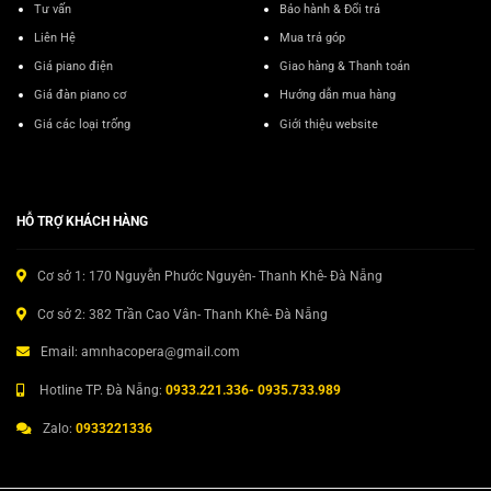
Tư vấn
Bảo hành & Đổi trả
Liên Hệ
Mua trả góp
Giá piano điện
Giao hàng & Thanh toán
Giá đàn piano cơ
Hướng dẫn mua hàng
Giá các loại trống
Giới thiệu website
HỖ TRỢ KHÁCH HÀNG
Cơ sở 1: 170 Nguyễn Phước Nguyên- Thanh Khê- Đà Nẵng
Cơ sở 2: 382 Trần Cao Vân- Thanh Khê- Đà Nẵng
Email: amnhacopera@gmail.com
Hotline TP. Đà Nẵng:
0933.221.336- 0935.733.989
Zalo:
0933221336