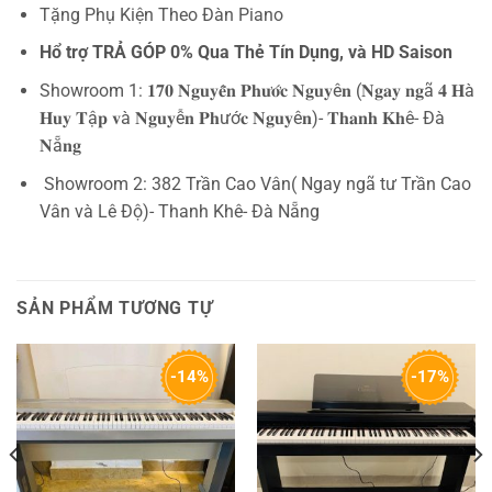
Tặng Phụ Kiện Theo Đàn Piano
Hổ trợ TRẢ GÓP 0% Qua Thẻ Tín Dụng, và HD Saison
Showroom 1: 𝟏𝟕𝟎 𝐍𝐠𝐮𝐲𝐞̂̃𝐧 𝐏𝐡𝐮̛𝐨̛́𝐜 𝐍𝐠𝐮𝐲ê𝐧 (𝐍𝐠𝐚𝐲 𝐧𝐠ã 𝟒 𝐇à
𝐇𝐮𝐲 𝐓ậ𝐩 𝐯à 𝐍𝐠𝐮𝐲ễ𝐧 𝐏𝐡ướ𝐜 𝐍𝐠𝐮𝐲ê𝐧)- 𝐓𝐡𝐚𝐧𝐡 𝐊𝐡ê- Đà
𝐍ẵ𝐧𝐠
Showroom 2: 382 Trần Cao Vân( Ngay ngã tư Trần Cao
Vân và Lê Độ)- Thanh Khê- Đà Nẵng
SẢN PHẨM TƯƠNG TỰ
-14%
-17%