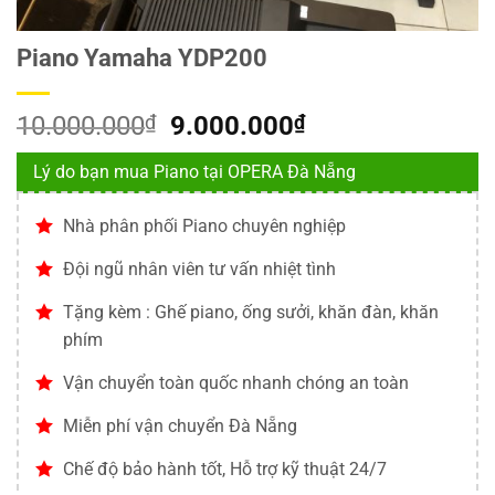
Piano Yamaha YDP200
Giá
Giá
10.000.000
₫
9.000.000
₫
gốc
hiện
Lý do bạn mua Piano tại OPERA Đà Nẵng
là:
tại
10.000.000₫.
là:
Nhà phân phối Piano chuyên nghiệp
9.000.000₫.
Đội ngũ nhân viên tư vấn nhiệt tình
Tặng kèm : Ghế piano, ống sưởi, khăn đàn, khăn
phím
Vận chuyển toàn quốc nhanh chóng an toàn
Miễn phí vận chuyển Đà Nẵng
Chế độ bảo hành tốt, Hỗ trợ kỹ thuật 24/7