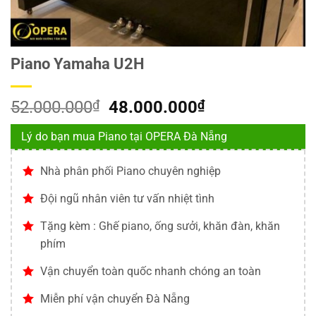
Piano Yamaha U2H
Giá
Giá
52.000.000
₫
48.000.000
₫
gốc
hiện
Lý do bạn mua Piano tại OPERA Đà Nẵng
là:
tại
52.000.000₫.
là:
Nhà phân phối Piano chuyên nghiệp
48.000.000₫.
Đội ngũ nhân viên tư vấn nhiệt tình
Tặng kèm : Ghế piano, ống sưởi, khăn đàn, khăn
phím
Vận chuyển toàn quốc nhanh chóng an toàn
Miễn phí vận chuyển Đà Nẵng