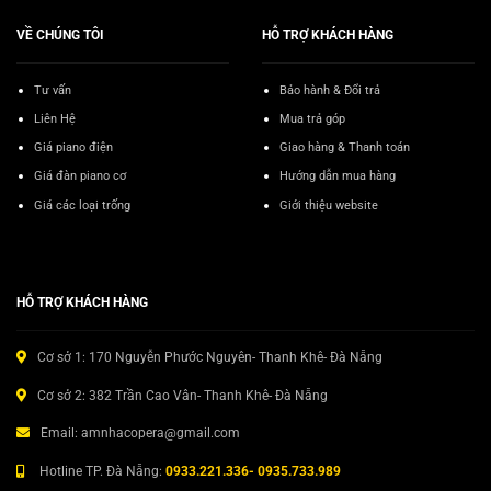
VỀ CHÚNG TÔI
HỖ TRỢ KHÁCH HÀNG
Tư vấn
Bảo hành & Đổi trả
Liên Hệ
Mua trả góp
Giá piano điện
Giao hàng & Thanh toán
Giá đàn piano cơ
Hướng dẫn mua hàng
Giá các loại trống
Giới thiệu website
HỖ TRỢ KHÁCH HÀNG
Cơ sở 1: 170 Nguyễn Phước Nguyên- Thanh Khê- Đà Nẵng
Cơ sở 2: 382 Trần Cao Vân- Thanh Khê- Đà Nẵng
Email: amnhacopera@gmail.com
Hotline TP. Đà Nẵng:
0933.221.336- 0935.733.989