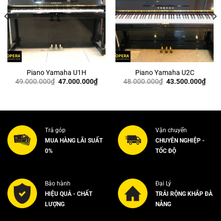
Piano Yamaha U1H
Piano Yamaha U2C
Giá
Giá
Giá
Giá
49.000.000
₫
47.000.000
₫
48.000.000
₫
43.500.000
₫
gốc
hiện
gốc
hiện
là:
tại
là:
tại
49.000.000₫.
là:
48.000.000₫.
là:
47.000.000₫.
43.5
Trả góp
Vận chuyển
MUA HÀNG LÃI SUẤT
CHUYÊN NGHIỆP -
0%
TỐC ĐỘ
Bảo hành
Đại Lý
HIỆU QUẢ - CHẤT
TRẢI RỘNG KHẮP ĐÀ
LƯỢNG
NẴNG