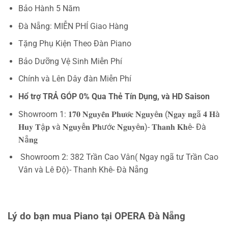
Bảo Hành 5 Năm
Đà Nẵng: MIỄN PHÍ Giao Hàng
Tặng Phụ Kiện Theo Đàn Piano
Bảo Dưỡng Vệ Sinh Miễn Phí
Chính và Lên Dây đàn Miễn Phí
Hổ trợ TRẢ GÓP 0% Qua Thẻ Tín Dụng, và HD Saison
Showroom 1: 𝟏𝟕𝟎 𝐍𝐠𝐮𝐲𝐞̂̃𝐧 𝐏𝐡𝐮̛𝐨̛́𝐜 𝐍𝐠𝐮𝐲ê𝐧 (𝐍𝐠𝐚𝐲 𝐧𝐠ã 𝟒 𝐇à
𝐇𝐮𝐲 𝐓ậ𝐩 𝐯à 𝐍𝐠𝐮𝐲ễ𝐧 𝐏𝐡ướ𝐜 𝐍𝐠𝐮𝐲ê𝐧)- 𝐓𝐡𝐚𝐧𝐡 𝐊𝐡ê- Đà
𝐍ẵ𝐧𝐠
Showroom 2: 382 Trần Cao Vân( Ngay ngã tư Trần Cao
Vân và Lê Độ)- Thanh Khê- Đà Nẵng
Lý do bạn mua Piano tại OPERA Đà Nẵng