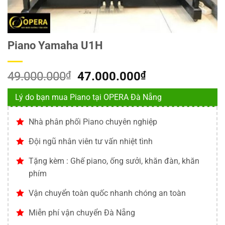
Piano Yamaha U1H
Giá
Giá
49.000.000
₫
47.000.000
₫
gốc
hiện
Lý do bạn mua Piano tại OPERA Đà Nẵng
là:
tại
49.000.000₫.
là:
Nhà phân phối Piano chuyên nghiệp
47.000.000₫.
Đội ngũ nhân viên tư vấn nhiệt tình
Tặng kèm : Ghế piano, ống sưởi, khăn đàn, khăn
phím
Vận chuyển toàn quốc nhanh chóng an toàn
Miễn phí vận chuyển Đà Nẵng