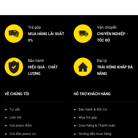
n
gốc
hiện
gốc
hiện
là:
tại
là:
tại
48.000.000₫.
là:
56.000.000₫.
là:
000.000₫.
45.000.000₫.
54.0
Trả góp
Vận chuyển
MUA HÀNG LÃI SUẤT
CHUYÊN NGHIỆP -
0%
TỐC ĐỘ
Bảo hành
Đại Lý
HIỆU QUẢ - CHẤT
TRẢI RỘNG KHẮP ĐÀ
LƯỢNG
NẴNG
VỀ CHÚNG TÔI
HỖ TRỢ KHÁCH HÀNG
Tư vấn
Bảo hành & Đổi trả
Liên Hệ
Mua trả góp
Giá piano điện
Giao hàng & Thanh toán
Giá đàn piano cơ
Hướng dẫn mua hàng