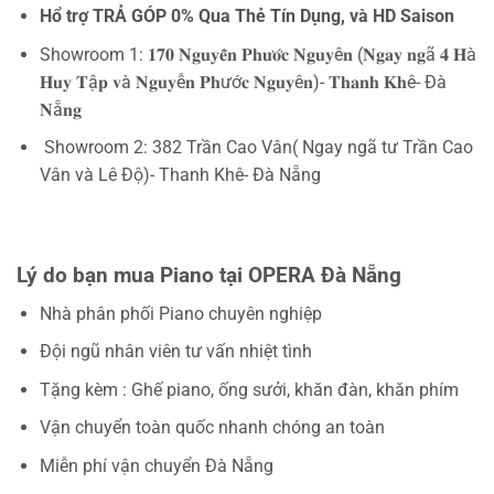
Hổ trợ TRẢ GÓP 0% Qua Thẻ Tín Dụng, và HD Saison
Showroom 1: 𝟏𝟕𝟎 𝐍𝐠𝐮𝐲𝐞̂̃𝐧 𝐏𝐡𝐮̛𝐨̛́𝐜 𝐍𝐠𝐮𝐲ê𝐧 (𝐍𝐠𝐚𝐲 𝐧𝐠ã 𝟒 𝐇à
𝐇𝐮𝐲 𝐓ậ𝐩 𝐯à 𝐍𝐠𝐮𝐲ễ𝐧 𝐏𝐡ướ𝐜 𝐍𝐠𝐮𝐲ê𝐧)- 𝐓𝐡𝐚𝐧𝐡 𝐊𝐡ê- Đà
𝐍ẵ𝐧𝐠
Showroom 2: 382 Trần Cao Vân( Ngay ngã tư Trần Cao
Vân và Lê Độ)- Thanh Khê- Đà Nẵng
Lý do bạn mua Piano tại OPERA Đà Nẵng
Nhà phân phối Piano chuyên nghiệp
Đội ngũ nhân viên tư vấn nhiệt tình
Tặng kèm : Ghế piano, ống sưởi, khăn đàn, khăn phím
Vận chuyển toàn quốc nhanh chóng an toàn
Miễn phí vận chuyển Đà Nẵng