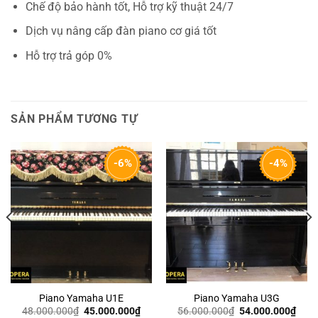
Chế độ bảo hành tốt, Hỗ trợ kỹ thuật 24/7
Dịch vụ nâng cấp đàn piano cơ giá tốt
Hỗ trợ trả góp 0%
SẢN PHẨM TƯƠNG TỰ
-6%
-4%
Piano Yamaha U1E
Piano Yamaha U3G
Giá
Giá
Giá
Giá
48.000.000
₫
45.000.000
₫
56.000.000
₫
54.000.000
₫