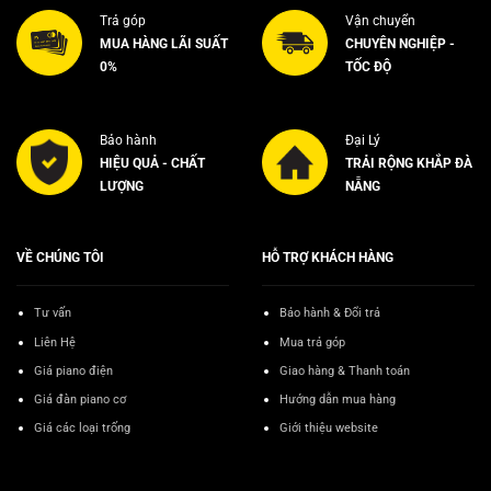
Trả góp
Vận chuyển
MUA HÀNG LÃI SUẤT
CHUYÊN NGHIỆP -
0%
TỐC ĐỘ
Bảo hành
Đại Lý
HIỆU QUẢ - CHẤT
TRẢI RỘNG KHẮP ĐÀ
LƯỢNG
NẴNG
VỀ CHÚNG TÔI
HỖ TRỢ KHÁCH HÀNG
Tư vấn
Bảo hành & Đổi trả
Liên Hệ
Mua trả góp
Giá piano điện
Giao hàng & Thanh toán
Giá đàn piano cơ
Hướng dẫn mua hàng
Giá các loại trống
Giới thiệu website