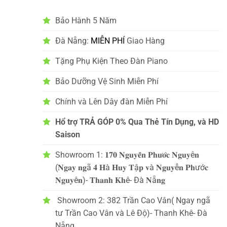
Bảo Hành 5 Năm
Đà Nẵng:
MIỄN PHÍ
Giao Hàng
Tặng Phụ Kiện Theo Đàn Piano
Bảo Dưỡng Vệ Sinh Miễn Phí
Chính và Lên Dây đàn Miễn Phí
Hổ trợ TRẢ GÓP 0% Qua Thẻ Tín Dụng, và HD
Saison
Showroom 1: 𝟏𝟕𝟎 𝐍𝐠𝐮𝐲𝐞̂̃𝐧 𝐏𝐡𝐮̛𝐨̛́𝐜 𝐍𝐠𝐮𝐲ê𝐧
(𝐍𝐠𝐚𝐲 𝐧𝐠ã 𝟒 𝐇à 𝐇𝐮𝐲 𝐓ậ𝐩 𝐯à 𝐍𝐠𝐮𝐲ễ𝐧 𝐏𝐡ướ𝐜
𝐍𝐠𝐮𝐲ê𝐧)- 𝐓𝐡𝐚𝐧𝐡 𝐊𝐡ê- Đà 𝐍ẵ𝐧𝐠
Showroom 2: 382 Trần Cao Vân( Ngay ngã
tư Trần Cao Vân và Lê Độ)- Thanh Khê- Đà
Nẵng