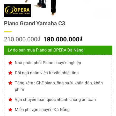
Piano Grand Yamaha C3
Giá
Giá
210.000.000
₫
180.000.000
₫
gốc
hiện
Lý do bạn mua Piano tại OPERA Đà Nẵng
là:
tại
210.000.000₫.
là:
Nhà phân phối Piano chuyên nghiệp
180.000.00
Đội ngũ nhân viên tư vấn nhiệt tình
Tặng kèm : Ghế piano, ống sưởi, khăn đàn, khăn
phím
Vận chuyển toàn quốc nhanh chóng an toàn
Miễn phí vận chuyển Đà Nẵng