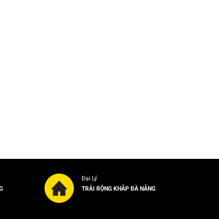
Đại Lý
G
TRẢI RỘNG KHẮP ĐÀ NẴNG