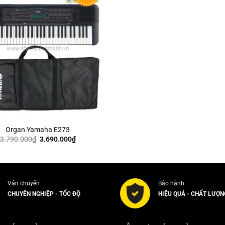
Organ Yamaha E273
Giá
Giá
3.790.000
₫
3.690.000
₫
gốc
hiện
là:
tại
3.790.000₫.
là:
3.690.000₫.
Vận chuyển
Bảo hành
CHUYÊN NGHIỆP - TỐC ĐỘ
HIỆU QUẢ - CHẤT LƯỢN