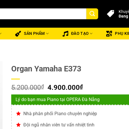
Khuyế
Đang 
SẢN PHẨM
ĐÀO TẠO
PHỤ KI
Organ Yamaha E373
Giá
Giá
5.200.000
₫
4.900.000
₫
gốc
hiện
Lý do bạn mua Piano tại OPERA Đà Nẵng
là:
tại
5.200.000₫.
là:
Nhà phân phối Piano chuyên nghiệp
4.900.000₫.
Đội ngũ nhân viên tư vấn nhiệt tình