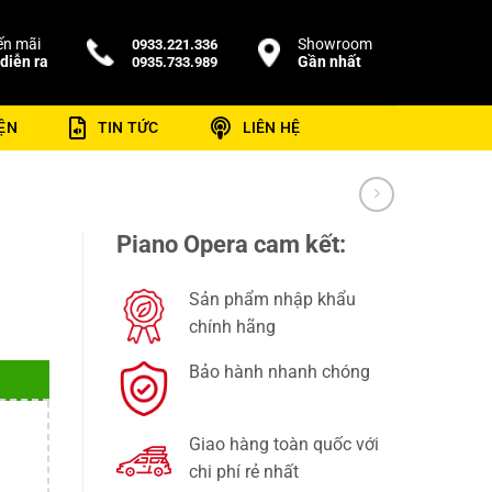
n mãi
Showroom
0933.221.336
diễn ra
Gần nhất
0935.733.989
ỆN
TIN TỨC
LIÊN HỆ
Piano Opera cam kết:
Sản phẩm nhập khẩu
chính hãng
Bảo hành nhanh chóng
Giao hàng toàn quốc với
chi phí rẻ nhất