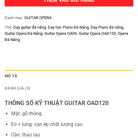
THÊM VÀO GIỎ HÀNG
Danh mục:
GUITAR OPERA
Thẻ:
Dạy guitar đà nẵng
,
Dạy học Piano Đà Nẵng
,
Dạy Piano đà nẵng
,
Guitar Opera Đà Nẵng
,
Guitar Opera OA95
,
Guitar Opera OAD120
,
Opera
Đà Nẵng
MÔ TẢ
ĐÁNH GIÁ (0)
THÔNG SỐ KỸ THUẬT GUITAR OAD120
Mặt: gỗ thông
Eo + lưng: ván ép chất lượng cao
Cần: thao lao