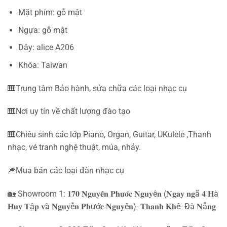
Mặt phím: gỗ mật
Ngựa: gỗ mật
Dây: alice A206
Khóa: Taiwan
🎹Trung tâm Bảo hành, sửa chữa các loại nhạc cụ
🎹Nơi uy tín về chất lượng đào tạo
🎹Chiêu sinh các lớp Piano, Organ, Guitar, UKulele ,Thanh
nhạc, vé tranh nghệ thuật, múa, nhảy.
🎆Mua bán các loại đàn nhạc cụ
🏡
Showroom 1: 𝟏𝟕𝟎 𝐍𝐠𝐮𝐲𝐞̂̃𝐧 𝐏𝐡𝐮̛𝐨̛́𝐜 𝐍𝐠𝐮𝐲ê𝐧 (𝐍𝐠𝐚𝐲 𝐧𝐠ã 𝟒 𝐇à
𝐇𝐮𝐲 𝐓ậ𝐩 𝐯à 𝐍𝐠𝐮𝐲ễ𝐧 𝐏𝐡ướ𝐜 𝐍𝐠𝐮𝐲ê𝐧)- 𝐓𝐡𝐚𝐧𝐡 𝐊𝐡ê- Đà 𝐍ẵ𝐧𝐠