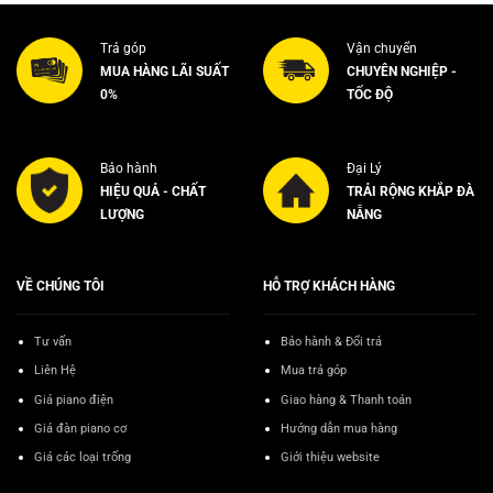
Trả góp
Vận chuyển
MUA HÀNG LÃI SUẤT
CHUYÊN NGHIỆP -
0%
TỐC ĐỘ
Bảo hành
Đại Lý
HIỆU QUẢ - CHẤT
TRẢI RỘNG KHẮP ĐÀ
LƯỢNG
NẴNG
VỀ CHÚNG TÔI
HỖ TRỢ KHÁCH HÀNG
Tư vấn
Bảo hành & Đổi trả
Liên Hệ
Mua trả góp
Giá piano điện
Giao hàng & Thanh toán
Giá đàn piano cơ
Hướng dẫn mua hàng
Giá các loại trống
Giới thiệu website