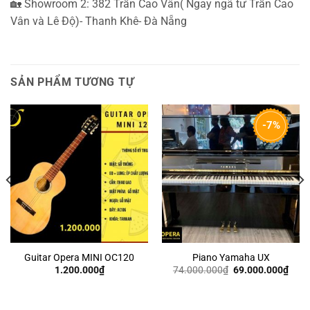
🏡
Showroom 2: 382 Trần Cao Vân( Ngay ngã tư Trần Cao
Vân và Lê Độ)- Thanh Khê- Đà Nẵng
SẢN PHẨM TƯƠNG TỰ
-7%
Guitar Opera MINI OC120
Piano Yamaha UX
Giá
Giá
1.200.000
₫
74.000.000
₫
69.000.000
₫
gốc
hiện
là:
tại
74.000.000₫.
là:
69.0