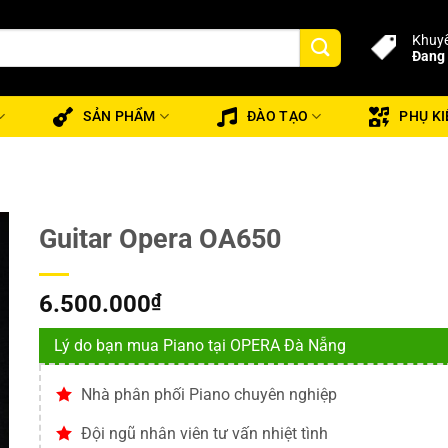
Khuyế
Đang 
SẢN PHẨM
ĐÀO TẠO
PHỤ KI
Guitar Opera OA650
6.500.000
₫
Lý do bạn mua Piano tại OPERA Đà Nẵng
Nhà phân phối Piano chuyên nghiệp
Đội ngũ nhân viên tư vấn nhiệt tình