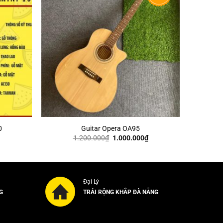
+
0
Guitar Opera OA95
Giá
Giá
1.200.000
₫
1.000.000
₫
gốc
hiện
là:
tại
1.200.000₫.
là:
1.000.000₫.
Đại Lý
G
TRẢI RỘNG KHẮP ĐÀ NẴNG