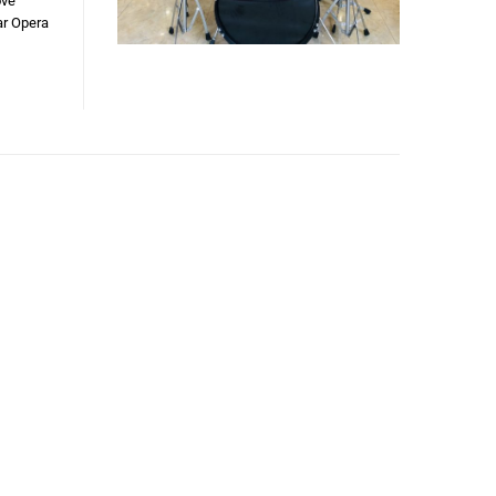
ove
ar Opera