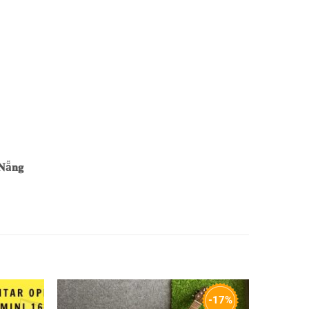
𝐍ẵ𝐧𝐠
-17%