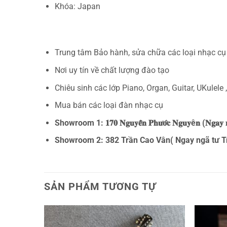
Khóa: Japan
Trung tâm Bảo hành, sửa chữa các loại nhạc cụ
Nơi uy tín về chất lượng đào tạo
Chiêu sinh các lớp Piano, Organ, Guitar, UKulele
Mua bán các loại đàn nhạc cụ
Showroom 1: 𝟏𝟕𝟎 𝐍𝐠𝐮𝐲𝐞̂̃𝐧 𝐏𝐡𝐮̛𝐨̛́𝐜 𝐍𝐠𝐮𝐲ê𝐧 (𝐍𝐠𝐚
Showroom 2: 382 Trần Cao Vân( Ngay ngã tư T
SẢN PHẨM TƯƠNG TỰ