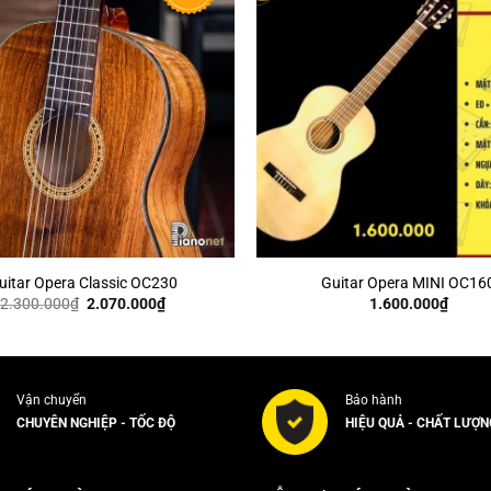
+
uitar Opera Classic OC230
Guitar Opera MINI OC16
Giá
Giá
2.300.000
₫
2.070.000
₫
1.600.000
₫
gốc
hiện
là:
tại
2.300.000₫.
là:
2.070.000₫.
Vận chuyển
Bảo hành
CHUYÊN NGHIỆP - TỐC ĐỘ
HIỆU QUẢ - CHẤT LƯỢN