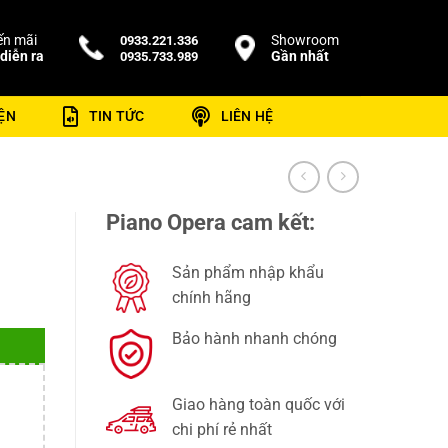
n mãi
Showroom
0933.221.336
diễn ra
Gần nhất
0935.733.989
ỆN
TIN TỨC
LIÊN HỆ
Piano Opera cam kết:
Sản phẩm nhập khẩu
chính hãng
Bảo hành nhanh chóng
Giao hàng toàn quốc với
chi phí rẻ nhất