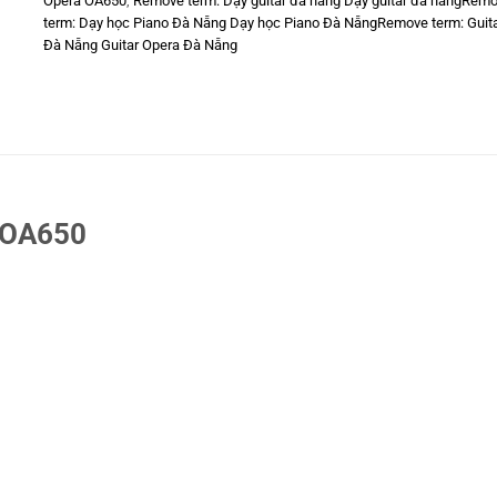
Opera OA650
,
Remove term: Dạy guitar đà nẵng Dạy guitar đà nẵngRem
term: Dạy học Piano Đà Nẵng Dạy học Piano Đà NẵngRemove term: Guit
Đà Nẵng Guitar Opera Đà Nẵng
 OA650