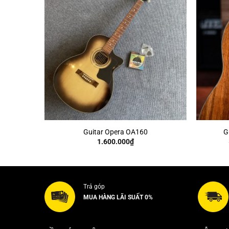
+
+
Guitar Opera OA160
G
1.600.000
₫
Trả góp
MUA HÀNG LÃI SUẤT 0%