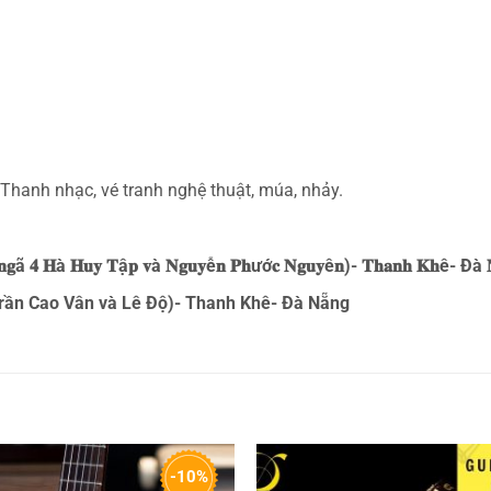
 ,Thanh nhạc, vé tranh nghệ thuật, múa, nhảy.
𝐲 𝐧𝐠ã 𝟒 𝐇à 𝐇𝐮𝐲 𝐓ậ𝐩 𝐯à 𝐍𝐠𝐮𝐲ễ𝐧 𝐏𝐡ướ𝐜 𝐍𝐠𝐮𝐲ê𝐧)- 𝐓𝐡𝐚𝐧𝐡 𝐊𝐡ê- Đà 
rần Cao Vân và Lê Độ)- Thanh Khê- Đà Nẵng
-10%