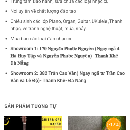
Trung tâm Bảo hành, sửa chữa các loại nhạc cụ
Nơi uy tín về chất lượng đào tạo
Chiêu sinh các lớp Piano, Organ, Guitar, UKulele ,Thanh
nhạc, vé tranh nghệ thuật, múa, nhảy.
Mua bán các loại đàn nhạc cụ
Showroom 1: 𝟏𝟕𝟎 𝐍𝐠𝐮𝐲𝐞̂̃𝐧 𝐏𝐡𝐮̛𝐨̛́𝐜 𝐍𝐠𝐮𝐲ê𝐧 (𝐍𝐠𝐚𝐲 𝐧𝐠ã 𝟒
𝐇à 𝐇𝐮𝐲 𝐓ậ𝐩 𝐯à 𝐍𝐠𝐮𝐲ễ𝐧 𝐏𝐡ướ𝐜 𝐍𝐠𝐮𝐲ê𝐧)- 𝐓𝐡𝐚𝐧𝐡 𝐊𝐡ê-
Đà 𝐍ẵ𝐧𝐠
Showroom 2: 382 Trần Cao Vân( Ngay ngã tư Trần Cao
Vân và Lê Độ)- Thanh Khê- Đà Nẵn
g
SẢN PHẨM TƯƠNG TỰ
-17%