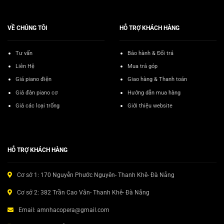
VỀ CHÚNG TÔI
HỖ TRỢ KHÁCH HÀNG
Tư vấn
Bảo hành & Đổi trả
Liên Hệ
Mua trả góp
Giá piano điện
Giao hàng & Thanh toán
Giá đàn piano cơ
Hướng dẫn mua hàng
Giá các loại trống
Giới thiệu website
HỖ TRỢ KHÁCH HÀNG
Cơ sở 1: 170 Nguyễn Phước Nguyên- Thanh Khê- Đà Nẵng
Cơ sở 2: 382 Trần Cao Vân- Thanh Khê- Đà Nẵng
Email: amnhacopera@gmail.com