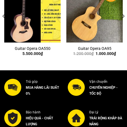
Guitar Opera OA550
Guitar Opera OA95
Giá
Giá
5.500.000
₫
1.200.000
₫
1.000.000
₫
gốc
hiện
là:
tại
1.200.000₫.
là:
0.000₫.
1.000
Trả góp
Vận chuyển
MUA HÀNG LÃI SUẤT
CHUYÊN NGHIỆP -
0%
TỐC ĐỘ
Bảo hành
Đại Lý
HIỆU QUẢ - CHẤT
TRẢI RỘNG KHẮP ĐÀ
LƯỢNG
NẴNG