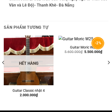
Vân và Lê Độ)- Thanh Khê- Đà Nẵn
g
SẢN PHẨM TƯƠNG TỰ
-2%
Guitar Moric W25
Giá
Giá
5.600.000
₫
5.500.000
₫
gốc
hiện
là:
tại
5.600.000₫.
là:
HẾT HÀNG
5.500
Guitar Classic nhật 4
2.000.000
₫
0.000₫.