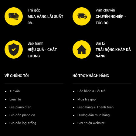
Trả góp
Vận chuyển
MUA HÀNG LÃI SUẤT
CHUYÊN NGHIỆP -
0%
TỐC ĐỘ
Bảo hành
Đại Lý
HIỆU QUẢ - CHẤT
TRẢI RỘNG KHẮP ĐÀ
LƯỢNG
NẴNG
VỀ CHÚNG TÔI
HỖ TRỢ KHÁCH HÀNG
Tư vấn
Bảo hành & Đổi trả
Liên Hệ
Mua trả góp
Giá piano điện
Giao hàng & Thanh toán
Giá đàn piano cơ
Hướng dẫn mua hàng
Giá các loại trống
Giới thiệu website