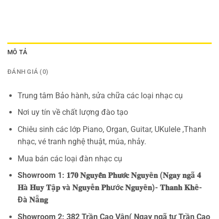
MÔ TẢ
ĐÁNH GIÁ (0)
Trung tâm Bảo hành, sửa chữa các loại nhạc cụ
Nơi uy tín về chất lượng đào tạo
Chiêu sinh các lớp Piano, Organ, Guitar, UKulele ,Thanh
nhạc, vé tranh nghệ thuật, múa, nhảy.
Mua bán các loại đàn nhạc cụ
Showroom 1: 𝟏𝟕𝟎 𝐍𝐠𝐮𝐲𝐞̂̃𝐧 𝐏𝐡𝐮̛𝐨̛́𝐜 𝐍𝐠𝐮𝐲ê𝐧 (𝐍𝐠𝐚𝐲 𝐧𝐠ã 𝟒
𝐇à 𝐇𝐮𝐲 𝐓ậ𝐩 𝐯à 𝐍𝐠𝐮𝐲ễ𝐧 𝐏𝐡ướ𝐜 𝐍𝐠𝐮𝐲ê𝐧)- 𝐓𝐡𝐚𝐧𝐡 𝐊𝐡ê-
Đà 𝐍ẵ𝐧𝐠
Showroom 2: 382 Trần Cao Vân( Ngay ngã tư Trần Cao