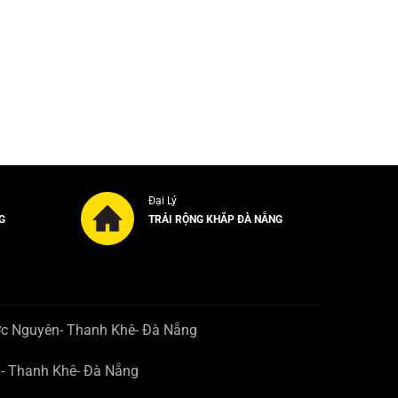
Đại Lý
G
TRẢI RỘNG KHẮP ĐÀ NẴNG
ớc Nguyên- Thanh Khê- Đà Nẵng
n- Thanh Khê- Đà Nẵng