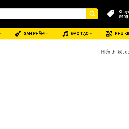
Khuyế
Đang 
SẢN PHẨM
ĐÀO TẠO
PHỤ KI
Hiển thị kết 