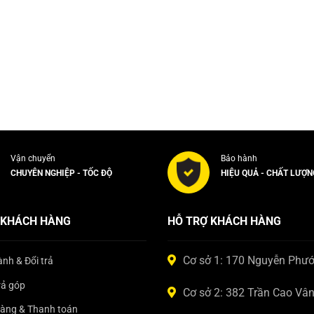
Vận chuyển
Bảo hành
CHUYÊN NGHIỆP - TỐC ĐỘ
HIỆU QUẢ - CHẤT LƯỢN
 KHÁCH HÀNG
HỖ TRỢ KHÁCH HÀNG
Cơ sở 1: 170 Nguyễn Phư
nh & Đổi trả
rả góp
Cơ sở 2: 382 Trần Cao Vâ
hàng & Thanh toán