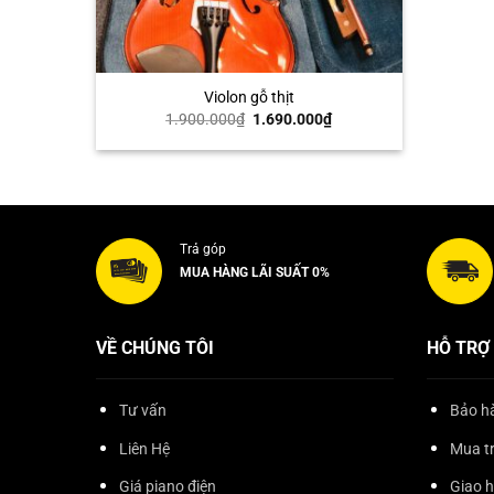
+
Violon gỗ thịt
Giá
Giá
1.900.000
₫
1.690.000
₫
gốc
hiện
là:
tại
1.900.000₫.
là:
1.690.000₫.
Trả góp
MUA HÀNG LÃI SUẤT 0%
VỀ CHÚNG TÔI
HỖ TRỢ
Tư vấn
Bảo hà
Liên Hệ
Mua t
Giá piano điện
Giao 