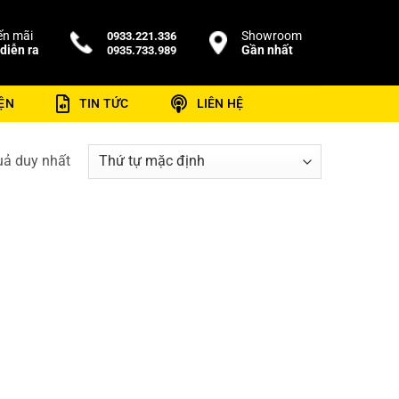
n mãi
Showroom
0933.221.336
diễn ra
Gần nhất
0935.733.989
ỆN
TIN TỨC
LIÊN HỆ
quả duy nhất