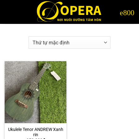
Bỏ
qua
nội
dung
Ukulele Tenor ANDREW Xanh
rin