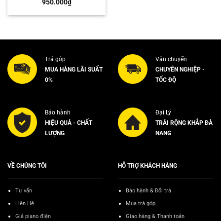
950.000
₫
Trả góp
Vận chuyển
MUA HÀNG LÃI SUẤT
CHUYÊN NGHIỆP -
0%
TỐC ĐỘ
Bảo hành
Đại Lý
HIỆU QUẢ - CHẤT
TRẢI RỘNG KHẮP ĐÀ
LƯỢNG
NẴNG
VỀ CHÚNG TÔI
HỖ TRỢ KHÁCH HÀNG
Tư vấn
Bảo hành & Đổi trả
Liên Hệ
Mua trả góp
Giá piano điện
Giao hàng & Thanh toán