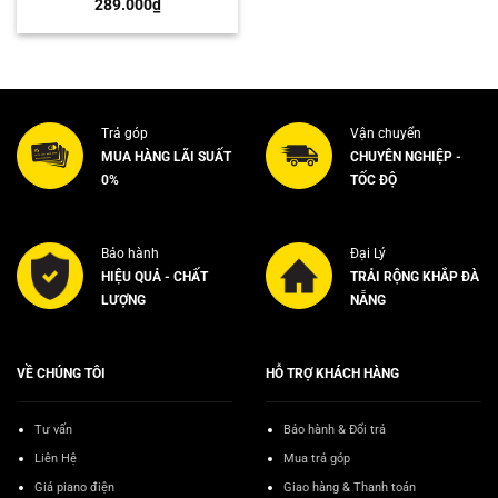
289.000
₫
Trả góp
Vận chuyển
MUA HÀNG LÃI SUẤT
CHUYÊN NGHIỆP -
0%
TỐC ĐỘ
Bảo hành
Đại Lý
HIỆU QUẢ - CHẤT
TRẢI RỘNG KHẮP ĐÀ
LƯỢNG
NẴNG
VỀ CHÚNG TÔI
HỖ TRỢ KHÁCH HÀNG
Tư vấn
Bảo hành & Đổi trả
Liên Hệ
Mua trả góp
Giá piano điện
Giao hàng & Thanh toán