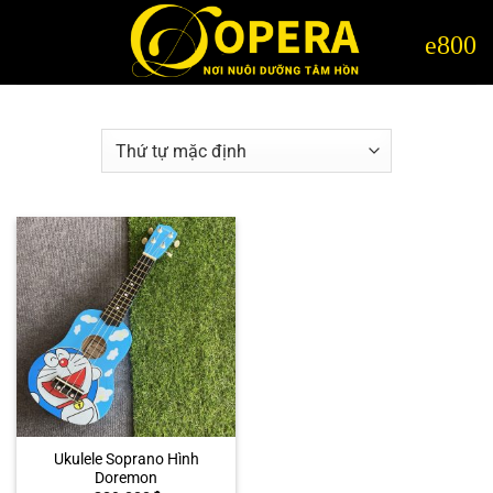
Bỏ
qua
nội
dung
Ukulele Soprano Hình
Doremon