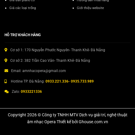
Giá đàn piano cơ
Hướng dẫn mua hàng
Giá các loại trống
Giới thiệu website
HỖ TRỢ KHÁCH HÀNG
Cơ sở 1: 170 Nguyễn Phước Nguyên- Thanh Khê- Đà Nẵng
Cơ sở 2: 382 Trần Cao Vân- Thanh Khê- Đà Nẵng
Email: amnhacopera@gmail.com
Hotline TP. Đà Nẵng:
0933.221.336- 0935.733.989
Zalo:
0933221336
Copyright 2026 © Công ty TNHH MTV Dịch vụ giải trí, nghệ thuật
âm nhạc Opera Thiết kế bởi Ghouse.com.vn