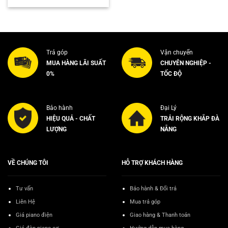
là:
tại
1.400.000₫.
là:
1.200.000₫.
Trả góp
Vận chuyển
MUA HÀNG LÃI SUẤT
CHUYÊN NGHIỆP -
0%
TỐC ĐỘ
Bảo hành
Đại Lý
HIỆU QUẢ - CHẤT
TRẢI RỘNG KHẮP ĐÀ
LƯỢNG
NẴNG
VỀ CHÚNG TÔI
HỖ TRỢ KHÁCH HÀNG
Tư vấn
Bảo hành & Đổi trả
Liên Hệ
Mua trả góp
Giá piano điện
Giao hàng & Thanh toán