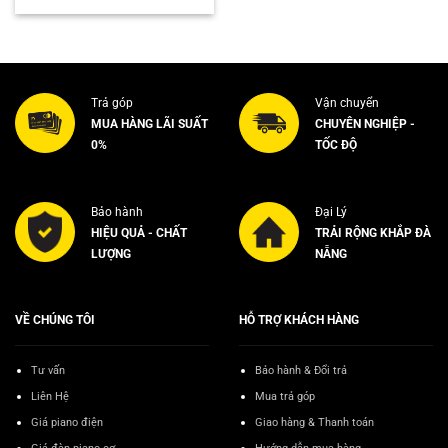
Trả góp
Vận chuyển
MUA HÀNG LÃI SUẤT
CHUYÊN NGHIỆP -
0%
TỐC ĐỘ
Bảo hành
Đại Lý
HIỆU QUẢ - CHẤT
TRẢI RỘNG KHẮP ĐÀ
LƯỢNG
NẴNG
VỀ CHÚNG TÔI
HỖ TRỢ KHÁCH HÀNG
Tư vấn
Bảo hành & Đổi trả
Liên Hệ
Mua trả góp
Giá piano điện
Giao hàng & Thanh toán