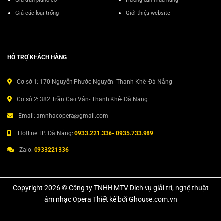
Giá đàn piano cơ
Hướng dẫn mua hàng
Giá các loại trống
Giới thiệu website
HỖ TRỢ KHÁCH HÀNG
Cơ sở 1: 170 Nguyễn Phước Nguyên- Thanh Khê- Đà Nẵng
Cơ sở 2: 382 Trần Cao Vân- Thanh Khê- Đà Nẵng
Email: amnhacopera@gmail.com
Hotline TP. Đà Nẵng:
0933.221.336- 0935.733.989
Zalo:
0933221336
Copyright 2026 © Công ty TNHH MTV Dịch vụ giải trí, nghệ thuật
âm nhạc Opera Thiết kế bởi Ghouse.com.vn