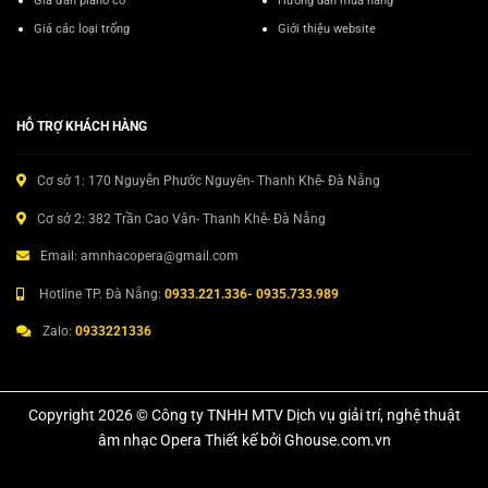
Giá đàn piano cơ
Hướng dẫn mua hàng
Giá các loại trống
Giới thiệu website
HỖ TRỢ KHÁCH HÀNG
Cơ sở 1: 170 Nguyễn Phước Nguyên- Thanh Khê- Đà Nẵng
Cơ sở 2: 382 Trần Cao Vân- Thanh Khê- Đà Nẵng
Email: amnhacopera@gmail.com
Hotline TP. Đà Nẵng:
0933.221.336- 0935.733.989
Zalo:
0933221336
Copyright 2026 © Công ty TNHH MTV Dịch vụ giải trí, nghệ thuật
âm nhạc Opera Thiết kế bởi Ghouse.com.vn