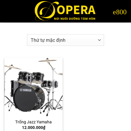
Bỏ
qua
nội
dung
Trống Jazz Yamaha
12.000.000
₫