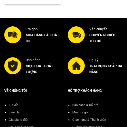
Trả góp
Vận chuyển
MUA HÀNG LÃI SUẤT
CHUYÊN NGHIỆP -
0%
TỐC ĐỘ
Bảo hành
Đại Lý
HIỆU QUẢ - CHẤT
TRẢI RỘNG KHẮP ĐÀ
LƯỢNG
NẴNG
VỀ CHÚNG TÔI
HỖ TRỢ KHÁCH HÀNG
Tư vấn
Bảo hành & Đổi trả
Liên Hệ
Mua trả góp
Giá piano điện
Giao hàng & Thanh toán