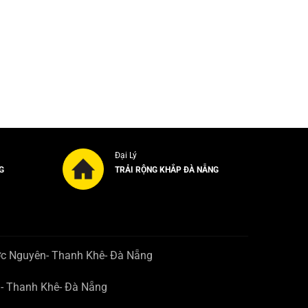
Đại Lý
G
TRẢI RỘNG KHẮP ĐÀ NẴNG
ớc Nguyên- Thanh Khê- Đà Nẵng
n- Thanh Khê- Đà Nẵng