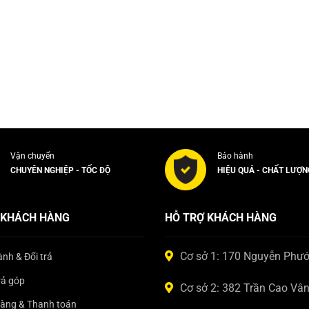
Vận chuyển
Bảo hành
CHUYÊN NGHIỆP - TỐC ĐỘ
HIỆU QUẢ - CHẤT LƯỢN
 KHÁCH HÀNG
HỖ TRỢ KHÁCH HÀNG
Cơ sở 1: 170 Nguyễn Phư
nh & Đổi trả
rả góp
Cơ sở 2: 382 Trần Cao Vâ
hàng & Thanh toán