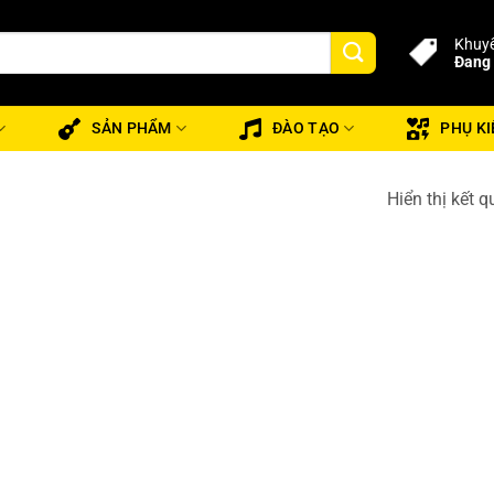
Khuyế
Đang 
SẢN PHẨM
ĐÀO TẠO
PHỤ KI
Hiển thị kết 