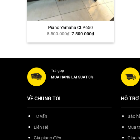
+
Piano Yamaha CLP650
Giá
Giá
8.500.000
₫
7.500.000
₫
gốc
hiện
là:
tại
8.500.000₫.
là:
7.500.000₫.
Trả góp
MUA HÀNG LÃI SUẤT 0%
VỀ CHÚNG TÔI
HỖ TRỢ
Tư vấn
Bảo hà
Liên Hệ
Mua t
Giá piano điện
Giao 