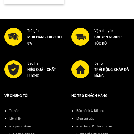
là:
tại
36.000.000₫.
là:
29.000.000₫.
Trả góp
Vận chuyển
MUA HÀNG LÃI SUẤT
CHUYÊN NGHIỆP -
0%
TỐC ĐỘ
Bảo hành
Đại Lý
HIỆU QUẢ - CHẤT
TRẢI RỘNG KHẮP ĐÀ
LƯỢNG
NẴNG
VỀ CHÚNG TÔI
HỖ TRỢ KHÁCH HÀNG
Tư vấn
Bảo hành & Đổi trả
Liên Hệ
Mua trả góp
Giá piano điện
Giao hàng & Thanh toán