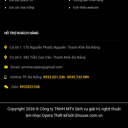
Giá đàn piano cơ
Hướng dẫn mua hàng
Giá các loại trống
Giới thiệu website
HỖ TRỢ KHÁCH HÀNG
Cơ sở 1: 170 Nguyễn Phước Nguyên- Thanh Khê- Đà Nẵng
Cơ sở 2: 382 Trần Cao Vân- Thanh Khê- Đà Nẵng
Email: amnhacopera@gmail.com
Hotline TP. Đà Nẵng:
0933.221.336- 0935.733.989
Zalo:
0933221336
Copyright 2026 © Công ty TNHH MTV Dịch vụ giải trí, nghệ thuật
âm nhạc Opera Thiết kế bởi Ghouse.com.vn