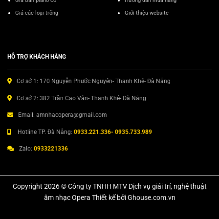
Giá đàn piano cơ
Hướng dẫn mua hàng
Giá các loại trống
Giới thiệu website
HỖ TRỢ KHÁCH HÀNG
Cơ sở 1: 170 Nguyễn Phước Nguyên- Thanh Khê- Đà Nẵng
Cơ sở 2: 382 Trần Cao Vân- Thanh Khê- Đà Nẵng
Email: amnhacopera@gmail.com
Hotline TP. Đà Nẵng:
0933.221.336- 0935.733.989
Zalo:
0933221336
Copyright 2026 © Công ty TNHH MTV Dịch vụ giải trí, nghệ thuật
âm nhạc Opera Thiết kế bởi Ghouse.com.vn