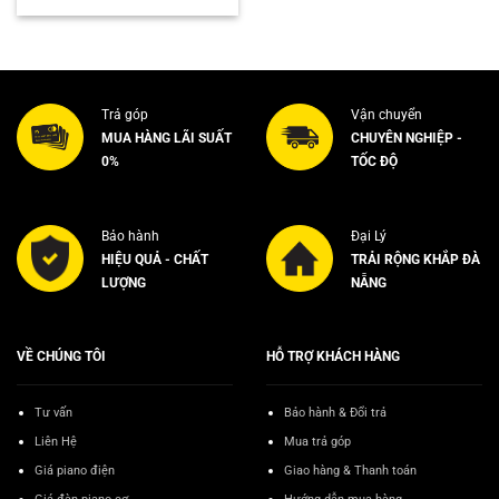
là:
tại
8.000.000₫.
là:
7.500.000₫.
Trả góp
Vận chuyển
MUA HÀNG LÃI SUẤT
CHUYÊN NGHIỆP -
0%
TỐC ĐỘ
Bảo hành
Đại Lý
HIỆU QUẢ - CHẤT
TRẢI RỘNG KHẮP ĐÀ
LƯỢNG
NẴNG
VỀ CHÚNG TÔI
HỖ TRỢ KHÁCH HÀNG
Tư vấn
Bảo hành & Đổi trả
Liên Hệ
Mua trả góp
Giá piano điện
Giao hàng & Thanh toán