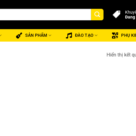
Khuyế
Đang 
SẢN PHẨM
ĐÀO TẠO
PHỤ KI
Hiển thị kết 