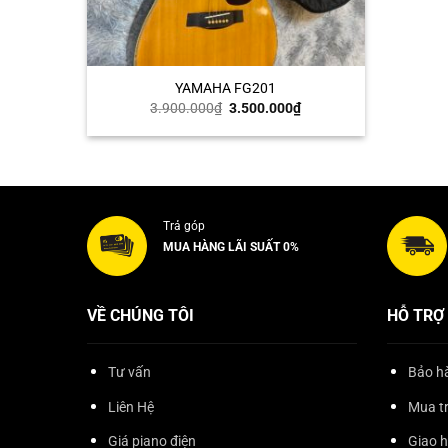
+
YAMAHA FG201
Giá
Giá
3.900.000
₫
3.500.000
₫
gốc
hiện
là:
tại
3.900.000₫.
là:
3.500.000₫.
Trả góp
MUA HÀNG LÃI SUẤT 0%
VỀ CHÚNG TÔI
HỖ TRỢ
Tư vấn
Bảo hà
Liên Hệ
Mua t
Giá piano điện
Giao 