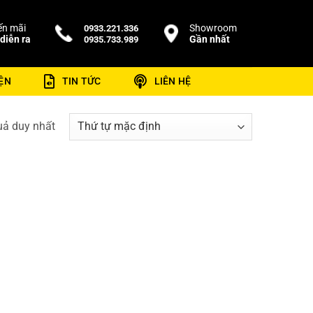
n mãi
Showroom
0933.221.336
diễn ra
Gần nhất
0935.733.989
ỆN
TIN TỨC
LIÊN HỆ
quả duy nhất