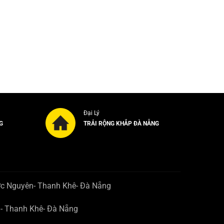
Đại Lý
G
TRẢI RỘNG KHẮP ĐÀ NẴNG
ớc Nguyên- Thanh Khê- Đà Nẵng
n- Thanh Khê- Đà Nẵng