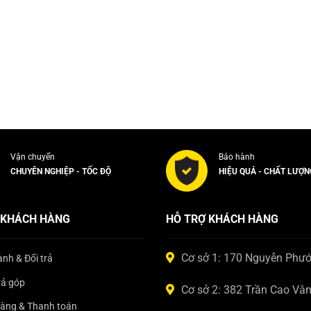
Vận chuyển
Bảo hành
CHUYÊN NGHIỆP - TỐC ĐỘ
HIỆU QUẢ - CHẤT LƯỢN
 KHÁCH HÀNG
HỖ TRỢ KHÁCH HÀNG
Cơ sở 1: 170 Nguyễn Phư
nh & Đổi trả
rả góp
Cơ sở 2: 382 Trần Cao Vâ
hàng & Thanh toán