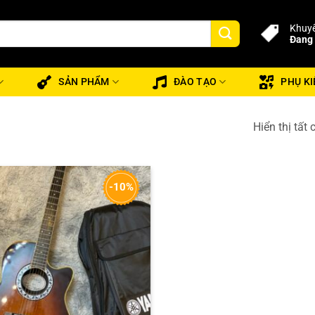
Khuyế
Đang 
SẢN PHẨM
ĐÀO TẠO
PHỤ KI
Hiển thị tất 
-10%