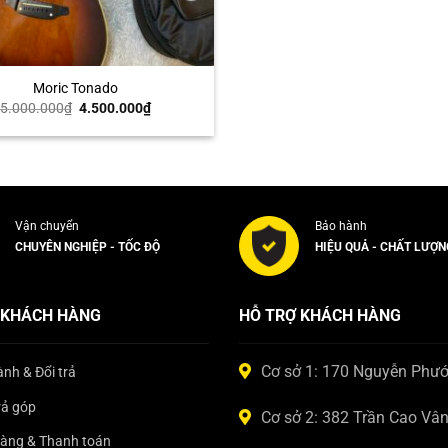
Moric Tonado
Giá
Giá
5.000.000
₫
4.500.000
₫
gốc
hiện
là:
tại
5.000.000₫.
là:
4.500.000₫.
Vận chuyển
Bảo hành
CHUYÊN NGHIỆP - TỐC ĐỘ
HIỆU QUẢ - CHẤT LƯỢN
 KHÁCH HÀNG
HỖ TRỢ KHÁCH HÀNG
Cơ sở 1: 170 Nguyễn Phư
nh & Đổi trả
rả góp
Cơ sở 2: 382 Trần Cao Vâ
hàng & Thanh toán