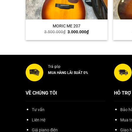
+
+
MORIC ME 207
Giá
Giá
3.500.000
₫
3.000.000
₫
gốc
hiện
là:
tại
3.500.000₫.
là:
3.000.000₫.
Trả góp
MUA HÀNG LÃI SUẤT 0%
VỀ CHÚNG TÔI
HỖ TRỢ
Tư vấn
Bảo hà
Liên Hệ
Mua t
Giá piano điện
Giao 