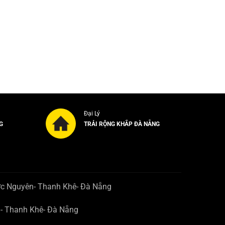
Đại Lý
G
TRẢI RỘNG KHẮP ĐÀ NẴNG
ớc Nguyên- Thanh Khê- Đà Nẵng
n- Thanh Khê- Đà Nẵng