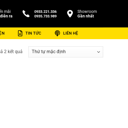
n mãi
Showroom
0933.221.336
diễn ra
Gần nhất
0935.733.989
ỆN
TIN TỨC
LIÊN HỆ
cả 2 kết quả