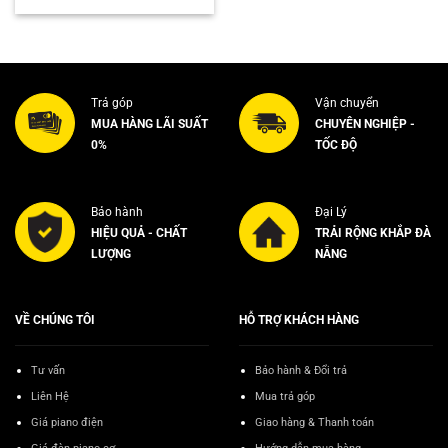
là:
tại
7.000.000₫.
là:
6.800.000₫.
Trả góp
Vận chuyển
MUA HÀNG LÃI SUẤT
CHUYÊN NGHIỆP -
0%
TỐC ĐỘ
Bảo hành
Đại Lý
HIỆU QUẢ - CHẤT
TRẢI RỘNG KHẮP ĐÀ
LƯỢNG
NẴNG
VỀ CHÚNG TÔI
HỖ TRỢ KHÁCH HÀNG
Tư vấn
Bảo hành & Đổi trả
Liên Hệ
Mua trả góp
Giá piano điện
Giao hàng & Thanh toán