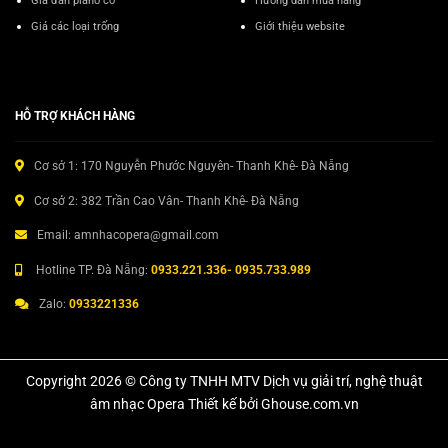
Giá đàn piano cơ
Hướng dẫn mua hàng
Giá các loại trống
Giới thiệu website
HỖ TRỢ KHÁCH HÀNG
Cơ sở 1: 170 Nguyễn Phước Nguyên- Thanh Khê- Đà Nẵng
Cơ sở 2: 382 Trần Cao Vân- Thanh Khê- Đà Nẵng
Email: amnhacopera@gmail.com
Hotline TP. Đà Nẵng:
0933.221.336- 0935.733.989
Zalo:
0933221336
Copyright 2026 © Công ty TNHH MTV Dịch vụ giải trí, nghệ thuật
âm nhạc Opera Thiết kế bởi Ghouse.com.vn