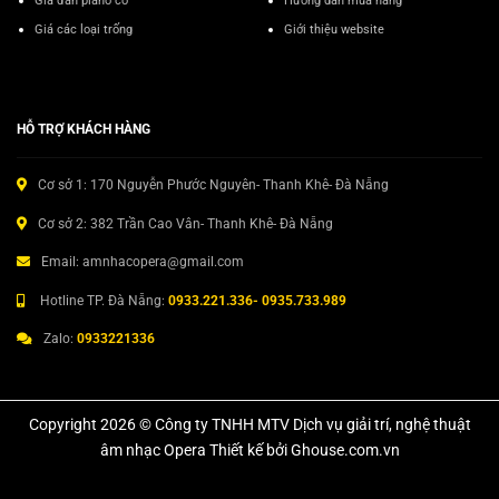
Giá đàn piano cơ
Hướng dẫn mua hàng
Giá các loại trống
Giới thiệu website
HỖ TRỢ KHÁCH HÀNG
Cơ sở 1: 170 Nguyễn Phước Nguyên- Thanh Khê- Đà Nẵng
Cơ sở 2: 382 Trần Cao Vân- Thanh Khê- Đà Nẵng
Email: amnhacopera@gmail.com
Hotline TP. Đà Nẵng:
0933.221.336- 0935.733.989
Zalo:
0933221336
Copyright 2026 © Công ty TNHH MTV Dịch vụ giải trí, nghệ thuật
âm nhạc Opera Thiết kế bởi Ghouse.com.vn