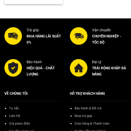
Trả góp
Vận chuyển
MUA HÀNG LÃI SUẤT
CHUYÊN NGHIỆP -
0%
TỐC ĐỘ
Bảo hành
Đại Lý
HIỆU QUẢ - CHẤT
TRẢI RỘNG KHẮP ĐÀ
LƯỢNG
NẴNG
VỀ CHÚNG TÔI
HỖ TRỢ KHÁCH HÀNG
Tư vấn
Bảo hành & Đổi trả
Liên Hệ
Mua trả góp
Giá piano điện
Giao hàng & Thanh toán