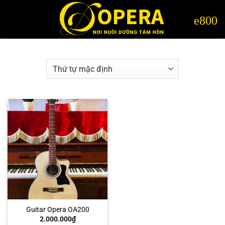
Bỏ
qua
nội
dung
Guitar Opera OA200
2.000.000
₫