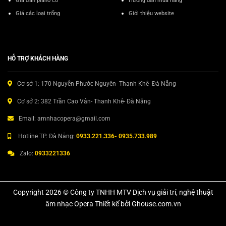
Giá đàn piano cơ
Hướng dẫn mua hàng
Giá các loại trống
Giới thiệu website
HỖ TRỢ KHÁCH HÀNG
Cơ sở 1: 170 Nguyễn Phước Nguyên- Thanh Khê- Đà Nẵng
Cơ sở 2: 382 Trần Cao Vân- Thanh Khê- Đà Nẵng
Email: amnhacopera@gmail.com
Hotline TP. Đà Nẵng:
0933.221.336- 0935.733.989
Zalo:
0933221336
Copyright 2026 © Công ty TNHH MTV Dịch vụ giải trí, nghệ thuật
âm nhạc Opera Thiết kế bởi Ghouse.com.vn