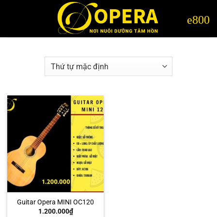
Bỏ
qua
nội
dung
Guitar Opera MINI OC120
1.200.000
₫