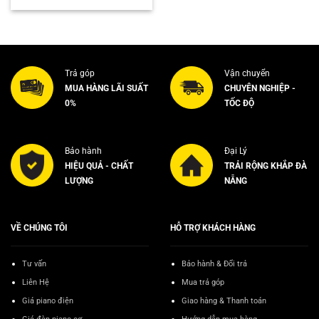
Trả góp
Vận chuyển
MUA HÀNG LÃI SUẤT
CHUYÊN NGHIỆP -
0%
TỐC ĐỘ
Bảo hành
Đại Lý
HIỆU QUẢ - CHẤT
TRẢI RỘNG KHẮP ĐÀ
LƯỢNG
NẴNG
VỀ CHÚNG TÔI
HỖ TRỢ KHÁCH HÀNG
Tư vấn
Bảo hành & Đổi trả
Liên Hệ
Mua trả góp
Giá piano điện
Giao hàng & Thanh toán