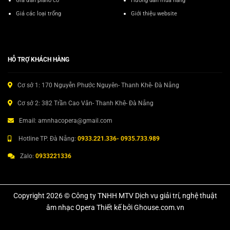
Giá đàn piano cơ
Hướng dẫn mua hàng
Giá các loại trống
Giới thiệu website
HỖ TRỢ KHÁCH HÀNG
Cơ sở 1: 170 Nguyễn Phước Nguyên- Thanh Khê- Đà Nẵng
Cơ sở 2: 382 Trần Cao Vân- Thanh Khê- Đà Nẵng
Email: amnhacopera@gmail.com
Hotline TP. Đà Nẵng:
0933.221.336- 0935.733.989
Zalo:
0933221336
Copyright 2026 © Công ty TNHH MTV Dịch vụ giải trí, nghệ thuật
âm nhạc Opera Thiết kế bởi Ghouse.com.vn