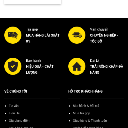
là:
tại
3.500.000₫.
là:
3.000.000₫.
Trả góp
Vận chuyển
MUA HÀNG LÃI SUẤT
CHUYÊN NGHIỆP -
0%
TỐC ĐỘ
Bảo hành
Đại Lý
HIỆU QUẢ - CHẤT
TRẢI RỘNG KHẮP ĐÀ
LƯỢNG
NẴNG
VỀ CHÚNG TÔI
HỖ TRỢ KHÁCH HÀNG
Tư vấn
Bảo hành & Đổi trả
Liên Hệ
Mua trả góp
Giá piano điện
Giao hàng & Thanh toán