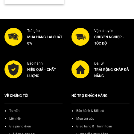
Trả góp
Vận chuyển
MUA HÀNG LÃI SUẤT
CHUYÊN NGHIỆP -
0%
TỐC ĐỘ
Bảo hành
Đại Lý
HIỆU QUẢ - CHẤT
TRẢI RỘNG KHẮP ĐÀ
LƯỢNG
NẴNG
VỀ CHÚNG TÔI
HỖ TRỢ KHÁCH HÀNG
Tư vấn
Bảo hành & Đổi trả
Liên Hệ
Mua trả góp
Giá piano điện
Giao hàng & Thanh toán