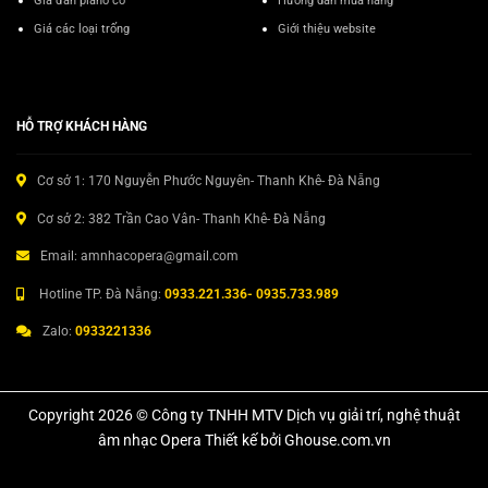
Giá đàn piano cơ
Hướng dẫn mua hàng
Giá các loại trống
Giới thiệu website
HỖ TRỢ KHÁCH HÀNG
Cơ sở 1: 170 Nguyễn Phước Nguyên- Thanh Khê- Đà Nẵng
Cơ sở 2: 382 Trần Cao Vân- Thanh Khê- Đà Nẵng
Email: amnhacopera@gmail.com
Hotline TP. Đà Nẵng:
0933.221.336- 0935.733.989
Zalo:
0933221336
Copyright 2026 © Công ty TNHH MTV Dịch vụ giải trí, nghệ thuật
âm nhạc Opera Thiết kế bởi Ghouse.com.vn