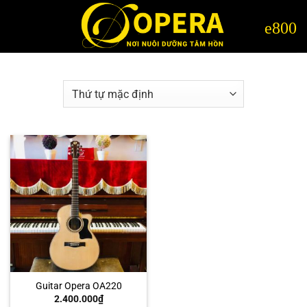
Bỏ
qua
nội
dung
Guitar Opera OA220
2.400.000
₫