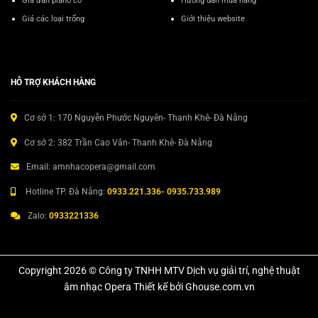
Giá đàn piano cơ
Hướng dẫn mua hàng
Giá các loại trống
Giới thiệu website
HỖ TRỢ KHÁCH HÀNG
Cơ sở 1: 170 Nguyễn Phước Nguyên- Thanh Khê- Đà Nẵng
Cơ sở 2: 382 Trần Cao Vân- Thanh Khê- Đà Nẵng
Email: amnhacopera@gmail.com
Hotline TP. Đà Nẵng:
0933.221.336- 0935.733.989
Zalo:
0933221336
Copyright 2026 © Công ty TNHH MTV Dịch vụ giải trí, nghệ thuật
âm nhạc Opera Thiết kế bởi Ghouse.com.vn