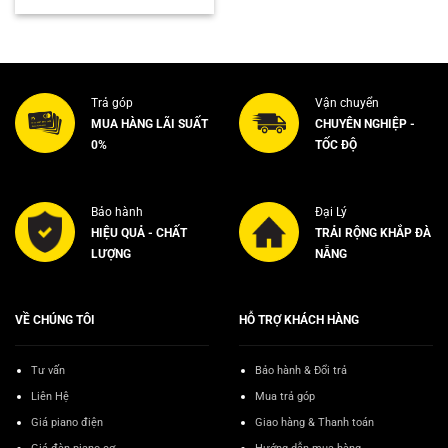
là:
tại
4.000.000₫.
là:
3.500.000₫.
Trả góp
Vận chuyển
MUA HÀNG LÃI SUẤT
CHUYÊN NGHIỆP -
0%
TỐC ĐỘ
Bảo hành
Đại Lý
HIỆU QUẢ - CHẤT
TRẢI RỘNG KHẮP ĐÀ
LƯỢNG
NẴNG
VỀ CHÚNG TÔI
HỖ TRỢ KHÁCH HÀNG
Tư vấn
Bảo hành & Đổi trả
Liên Hệ
Mua trả góp
Giá piano điện
Giao hàng & Thanh toán