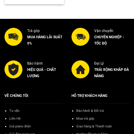
là:
tại
3.500.000₫.
là:
3.400.000₫.
Trả góp
Vận chuyển
MUA HÀNG LÃI SUẤT
CHUYÊN NGHIỆP -
0%
TỐC ĐỘ
Bảo hành
Đại Lý
HIỆU QUẢ - CHẤT
TRẢI RỘNG KHẮP ĐÀ
LƯỢNG
NẴNG
VỀ CHÚNG TÔI
HỖ TRỢ KHÁCH HÀNG
Tư vấn
Bảo hành & Đổi trả
Liên Hệ
Mua trả góp
Giá piano điện
Giao hàng & Thanh toán