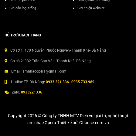
Giá đàn piano cơ
Hướng dẫn mua hàng
Giá các loại trống
Giới thiệu website
HỖ TRỢ KHÁCH HÀNG
Cơ sở 1: 170 Nguyễn Phước Nguyên- Thanh Khê- Đà Nẵng
Cơ sở 2: 382 Trần Cao Vân- Thanh Khê- Đà Nẵng
Email: amnhacopera@gmail.com
Hotline TP. Đà Nẵng:
0933.221.336- 0935.733.989
Zalo:
0933221336
Copyright 2026 © Công ty TNHH MTV Dịch vụ giải trí, nghệ thuật
âm nhạc Opera Thiết kế bởi Ghouse.com.vn