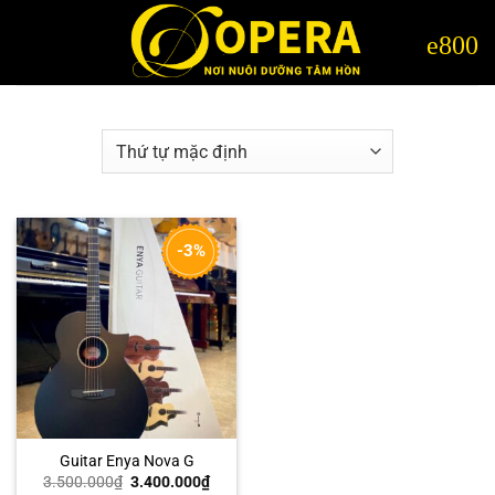
Bỏ
qua
nội
dung
-3%
Guitar Enya Nova G
Giá
Giá
3.500.000
₫
3.400.000
₫
gốc
hiện