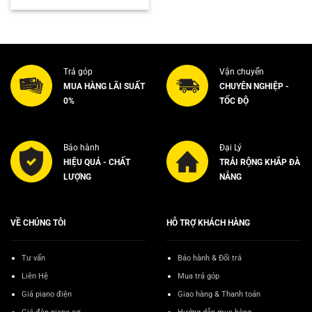
là:
tại
3.500.000₫.
là:
3.300.000₫.
Trả góp
Vận chuyển
MUA HÀNG LÃI SUẤT
CHUYÊN NGHIỆP -
0%
TỐC ĐỘ
Bảo hành
Đại Lý
HIỆU QUẢ - CHẤT
TRẢI RỘNG KHẮP ĐÀ
LƯỢNG
NẴNG
VỀ CHÚNG TÔI
HỖ TRỢ KHÁCH HÀNG
Tư vấn
Bảo hành & Đổi trả
Liên Hệ
Mua trả góp
Giá piano điện
Giao hàng & Thanh toán