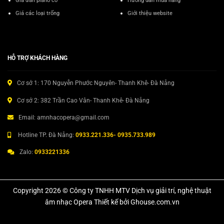
Giá đàn piano cơ
Hướng dẫn mua hàng
Giá các loại trống
Giới thiệu website
HỖ TRỢ KHÁCH HÀNG
Cơ sở 1: 170 Nguyễn Phước Nguyên- Thanh Khê- Đà Nẵng
Cơ sở 2: 382 Trần Cao Vân- Thanh Khê- Đà Nẵng
Email: amnhacopera@gmail.com
Hotline TP. Đà Nẵng:
0933.221.336- 0935.733.989
Zalo:
0933221336
Copyright 2026 © Công ty TNHH MTV Dịch vụ giải trí, nghệ thuật
âm nhạc Opera Thiết kế bởi Ghouse.com.vn