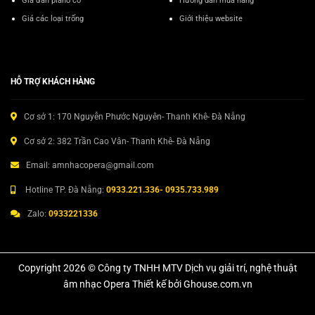
Giá đàn piano cơ
Hướng dẫn mua hàng
Giá các loại trống
Giới thiệu website
HỖ TRỢ KHÁCH HÀNG
Cơ sở 1: 170 Nguyễn Phước Nguyên- Thanh Khê- Đà Nẵng
Cơ sở 2: 382 Trần Cao Vân- Thanh Khê- Đà Nẵng
Email: amnhacopera@gmail.com
Hotline TP. Đà Nẵng:
0933.221.336- 0935.733.989
Zalo:
0933221336
Copyright 2026 © Công ty TNHH MTV Dịch vụ giải trí, nghệ thuật
âm nhạc Opera Thiết kế bởi Ghouse.com.vn