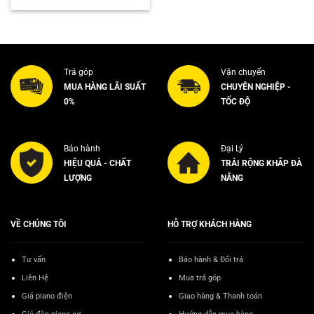
là:
tại
3.900.000₫.
là:
3.500.000₫.
Trả góp
Vận chuyển
MUA HÀNG LÃI SUẤT
CHUYÊN NGHIỆP -
0%
TỐC ĐỘ
Bảo hành
Đại Lý
HIỆU QUẢ - CHẤT
TRẢI RỘNG KHẮP ĐÀ
LƯỢNG
NẴNG
VỀ CHÚNG TÔI
HỖ TRỢ KHÁCH HÀNG
Tư vấn
Bảo hành & Đổi trả
Liên Hệ
Mua trả góp
Giá piano điện
Giao hàng & Thanh toán