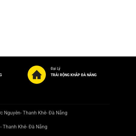
Đại Lý
G
TRẢI RỘNG KHẮP ĐÀ NẴNG
ớc Nguyên- Thanh Khê- Đà Nẵng
n- Thanh Khê- Đà Nẵng