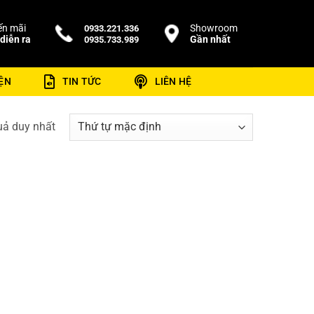
n mãi
Showroom
0933.221.336
diễn ra
Gần nhất
0935.733.989
ỆN
TIN TỨC
LIÊN HỆ
quả duy nhất