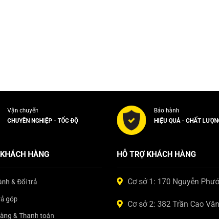
Vận chuyển
Bảo hành
CHUYÊN NGHIỆP - TỐC ĐỘ
HIỆU QUẢ - CHẤT LƯỢN
 KHÁCH HÀNG
HỖ TRỢ KHÁCH HÀNG
Cơ sở 1: 170 Nguyễn Phư
nh & Đổi trả
rả góp
Cơ sở 2: 382 Trần Cao Vâ
hàng & Thanh toán