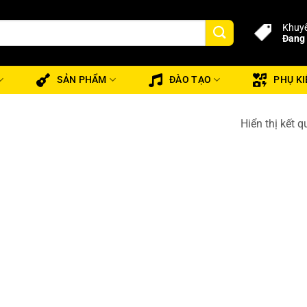
Khuyế
Đang 
SẢN PHẨM
ĐÀO TẠO
PHỤ KI
Hiển thị kết 