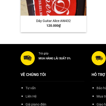
+
Dây Guitar Alice AW432
120.000
₫
Trả góp
MUA HÀNG LÃI SUẤT 0%
VỀ CHÚNG TÔI
HỖ TRỢ
Tư vấn
Bảo hà
Liên Hệ
Mua t
Giá piano điện
Giao 