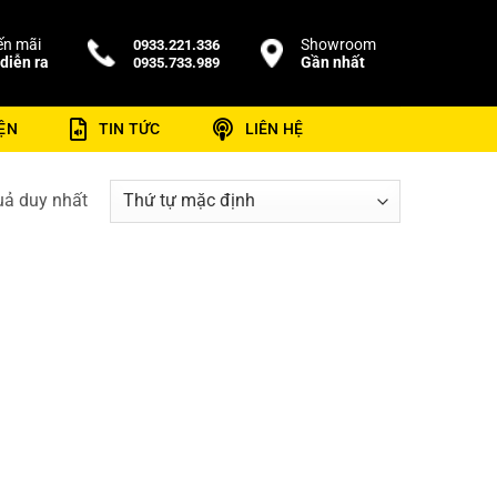
n mãi
Showroom
0933.221.336
diễn ra
Gần nhất
0935.733.989
ỆN
TIN TỨC
LIÊN HỆ
quả duy nhất