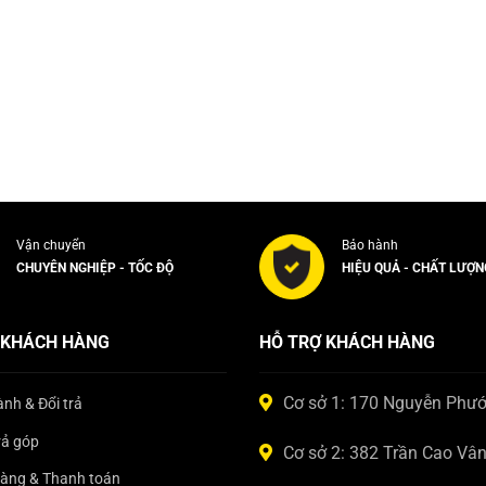
Vận chuyển
Bảo hành
CHUYÊN NGHIỆP - TỐC ĐỘ
HIỆU QUẢ - CHẤT LƯỢN
 KHÁCH HÀNG
HỖ TRỢ KHÁCH HÀNG
Cơ sở 1: 170 Nguyễn Phư
nh & Đổi trả
rả góp
Cơ sở 2: 382 Trần Cao Vâ
hàng & Thanh toán