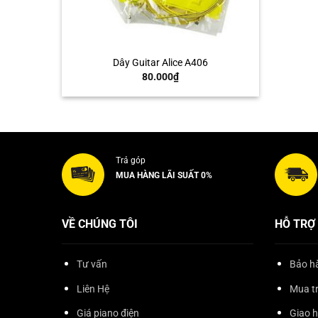
+
Dây Guitar Alice A406
80.000
₫
Trả góp
MUA HÀNG LÃI SUẤT 0%
VỀ CHÚNG TÔI
HỖ TRỢ
Tư vấn
Bảo hà
Liên Hệ
Mua t
Giá piano điện
Giao 