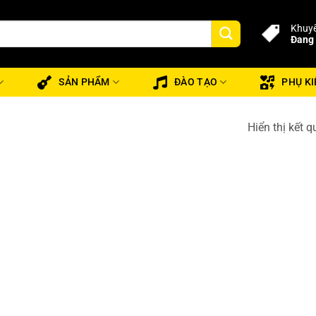
Khuyế
Đang 
SẢN PHẨM
ĐÀO TẠO
PHỤ KI
Hiển thị kết 